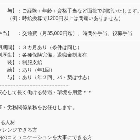
 与】：ご経験＋年齢＋資格手当など面接で判断いたします
：時給換算で1200円以上は間違いありません）
手当】 ：交通費（月35,000円迄）、時間外手当、役職手当
用期間】：３カ月あり（条件は同じ）
利厚生】：各種保険完備、退職金制度有
 装】：制服支給
 給】：あり（年1回）
 与】：あり（年２回、パ・契は寸志）
--------------------------------------------
安心して長く働ける待遇・環境を用意＊＊
事・労務関係業務をお任せします。
める人材
ャレンジできる方
内のコミュニケーションを大事にできる方