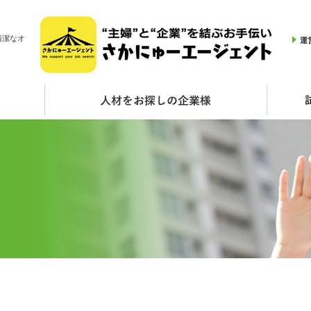
清潔なオ
運