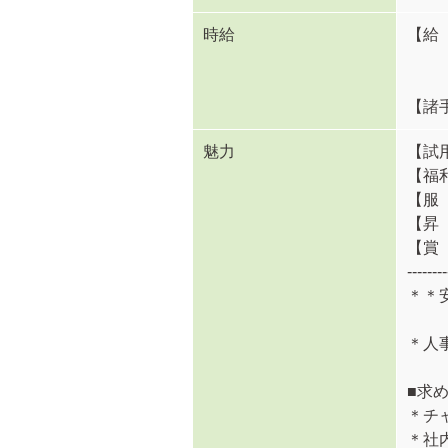
時給
【給
（例
【諸
魅力
【試
【福
【服
【昇
【賞
--------
＊＊
＊人
■求
＊チ
＊社