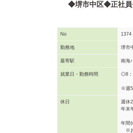
◆堺市中区◆正社員
No
1374
勤務地
堺市
最寄駅
南海
就業日・勤務時間
◎8：
※週
休日
週休
年末
年間
※お