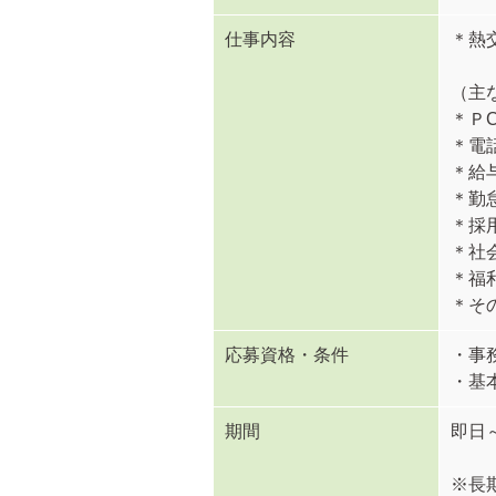
仕事内容
＊熱
（主
＊Ｐ
＊電
＊給
＊勤
＊採
＊社
＊福
＊そ
応募資格・条件
・事
・基本
期間
即日
※長