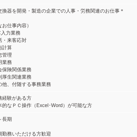
交換器を開発・製造の企業での人事・労務関連のお仕事＊
なお仕事内容）
C入力業務
話・来客応対
与計算
怠管理
用業務
会保険関係業務
利厚生関連業務
の他、付随する事務業務
務経験がある方
的なＰＣ操作（Excel･Word）が可能な方
～長期
期勤務いただける方歓迎