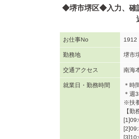
◆堺市堺区◆入力、確
お仕事No
1912
勤務地
堺市
交通アクセス
南海
就業日・勤務時間
＊時間
＊週
※扶
【勤
[1]09
[2]09
[3]10