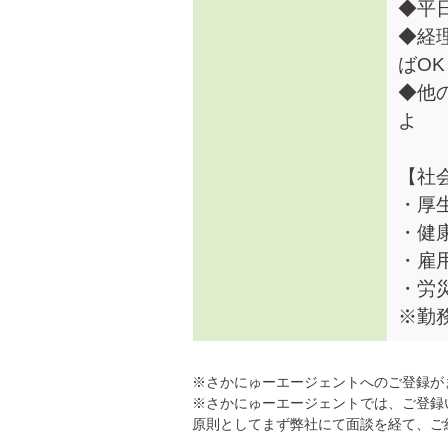
◆平
◆経
ばOK
◆他
よ
【社
・厚
・健
・雇
・労
※勤
※さかにゅーエージェントへのご登録が
※さかにゅーエージェントでは、ご登録
原則としてまず弊社にて面談を経て、ご