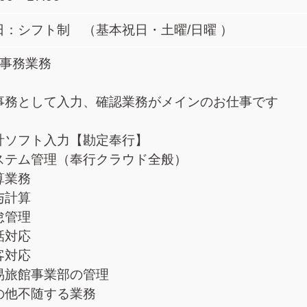
日：シフト制 （基本祝日・土曜/日曜 ）
理事務業務
事務として入力、確認業務がメインのお仕事です
計ソフト入力【勘定奉行】
ステム管理（奉行クラウド全般）
算業務
与計算
怠管理
話対応
客対応
易旅館事業部の管理
の他不随する業務