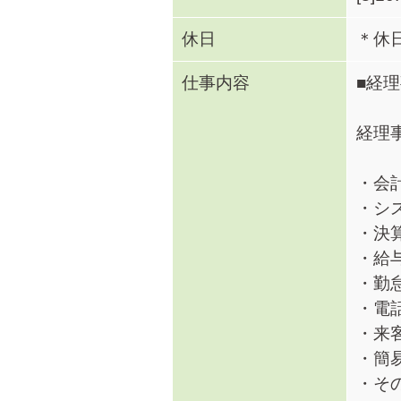
休日
＊休
仕事内容
■経
経理
・会
・シ
・決
・給
・勤
・電
・来
・簡
・そ