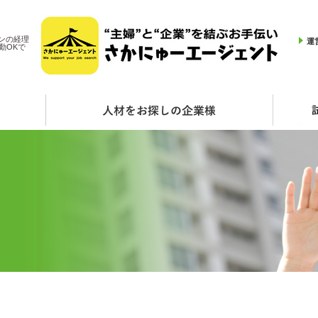
ンの経理
運
勤OKで