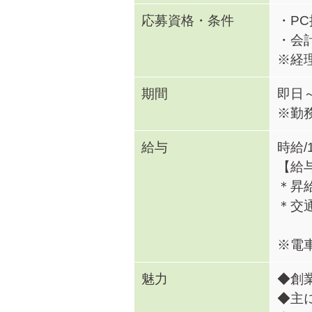
応募資格・条件
・P
・会
※経
期間
即日
※勤
給与
時給/
【給
＊昇
＊交
※電
魅力
◆創
◆主