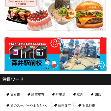
注目ワード
高石市
駐車場有
駐車場
駅近
閉店
酒のスーパーやまもとPR
藤井寺市
羽曳野市