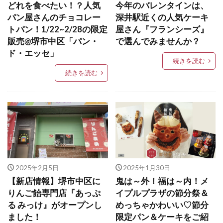
どれを食べたい！？人気
今年のバレンタインは、
パン屋さんのチョコレー
深井駅近くの人気ケーキ
トパン！1/22~2/28の限定
屋さん『フランシーズ』
販売@堺市中区「パン・
で選んでみませんか？
ド・エッセ」
続きを読む
続きを読む
2025年2月5日
2025年1月30日
【新店情報】堺市中区に
鬼は～外！福は～内！メ
りんご飴専門店『あっぷ
イプルプラザの節分祭＆
る みっけ』がオープンし
めっちゃかわいい♡節分
ました！
限定パン＆ケーキをご紹