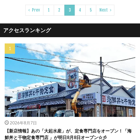
Prev
1
2
3
4
5
Next
アクセスランキング
2026年8月7日
【新店情報】あの「大起水産」が、定食専門店をオープン！「海
鮮丼と干物定食専門店 」が明日8月8日オープン☆彡