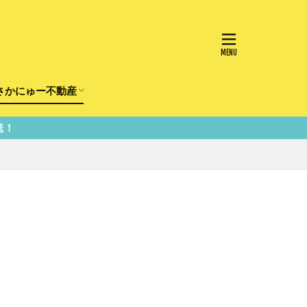
さかにゅー不動産
かけ
園
事
事
住宅
リフォーム