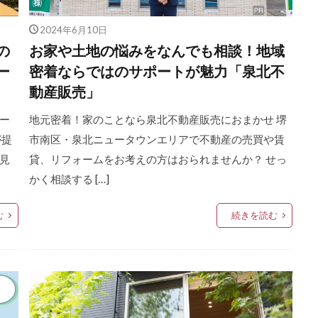
2024年6月10日
の
お家や土地の悩みをなんでも相談！地域
ー
密着ならではのサポートが魅力「泉北不
動産販売」
ー
地元密着！家のことなら泉北不動産販売におまかせ 堺
が提
市南区・泉北ニュータウンエリアで不動産の売買や賃
見
貸、リフォームをお考えの方はおられませんか？ せっ
かく相談する […]
む
続きを読む