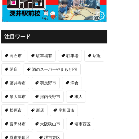
注目ワード
高石市
駐車場有
駐車場
駅近
閉店
酒のスーパーやまもとPR
藤井寺市
羽曳野市
洋食
泉大津市
河内長野市
求人
松原市
新店
岸和田市
富田林市
大阪狭山市
堺市西区
堺市美原区
堺市東区