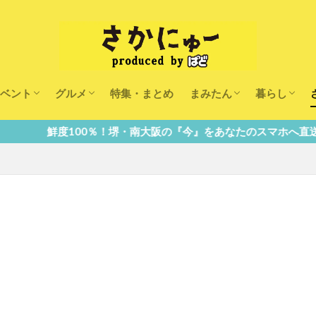
ベント
グルメ
特集・まとめ
まみたん
暮らし
キッズ
ランチ
カフェ
まみたんイベント・おで
習い事・キャンペーン
幼稚園・こども園・保育
医療
美容・健康
大人の習い
キッズ
子供の教育
子供の習い
おしごと
0％！堺・南大阪の『今』をあなたのスマホへ直送！