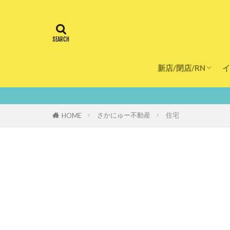
新店/閉店/RN
イ
飲食店
スーパー
美容・健康
医療
鮮度10
さかにゅー不動産
住宅
HOME