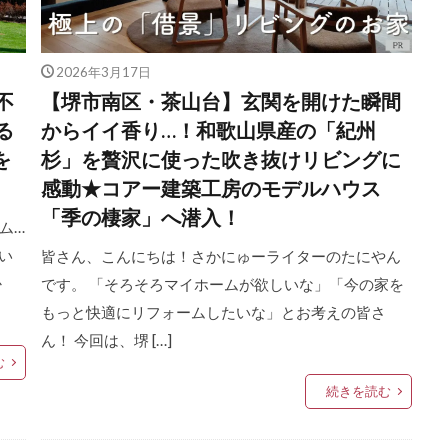
2026年3月17日
不
【堺市南区・茶山台】玄関を開けた瞬間
る
からイイ香り…！和歌山県産の「紀州
を
杉」を贅沢に使った吹き抜けリビングに
感動★コアー建築工房のモデルハウス
「季の棲家」へ潜入！
ム…
い
皆さん、こんにちは！さかにゅーライターのたにやん
か
です。 「そろそろマイホームが欲しいな」「今の家を
もっと快適にリフォームしたいな」とお考えの皆さ
ん！ 今回は、堺 […]
む
続きを読む