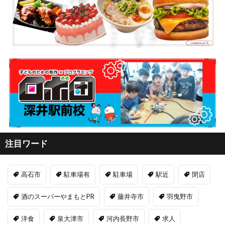
注目ワード
高石市
駐車場有
駐車場
駅近
閉店
酒のスーパーやまもとPR
藤井寺市
羽曳野市
洋食
泉大津市
河内長野市
求人