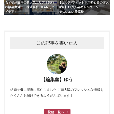
もず徒歩圏内の超人気エリア！無料
【ゴルフ･フィットネス初心者の方大
相談会実施中！株式会社IDEAh（ア
歓迎】11月入会キャンペーン
イデア）
♪@GOLDIA美原校
この記事を書いた人
【編集室】ゆう
結婚を機に堺市に移住しました！ 南大阪のフレッシュな情報を
たくさんお届けできるようがんばります！
投稿一覧へ