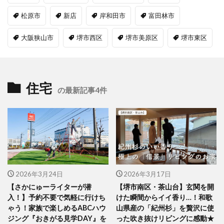
松原市
新店
岸和田市
富田林市
大阪狭山市
堺市西区
堺市美原区
堺市東区
住宅
の最新記事4件
2026年3月24日
2026年3月17日
【さかにゅーライターが潜
【堺市南区・茶山台】玄関を開
入！】予約不要で気軽に行けち
けた瞬間からイイ香り…！和歌
ゃう！家族で楽しめるABCハウ
山県産の「紀州杉」を贅沢に使
ジング『おきがる見学DAY』を
った吹き抜けリビングに感動★