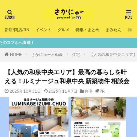
新店/閉店/RN
イベント
グルメ
特集・まとめ
まみたん
暮ら
送！
HOME
さかにゅー不動産
住宅
【人気の和泉中央エリア】
【人気の和泉中央エリア】最高の暮らしを叶
える！ルミナージュ和泉中央 新築物件 相談会
2025年10月31日
2025年11月7日
住宅
PR