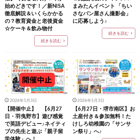
始めどきです！／新NISA
まみたんイベント 「ちい
徹底解説＆いくらかかる
さなパン屋さん撮影会」
の？教育資金と老後資金
に応募しよう♪
☆ケーキ＆飲み物付
続きを読む
続きを読む
2026年5月3日
2026年5月3日
【開催中止】 【6月27
【6月27日・堺市南区】お
日・羽曳野市】遊び感覚
土産付き＆参加無料！た
で英語デビュー♪ネイティ
けしろ幼稚園の「サンサ
ブの先生と遊ぶ「親子留
ン祭り」へ♪
学体験」へ！