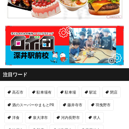
注目ワード
高石市
駐車場有
駐車場
駅近
閉店
酒のスーパーやまもとPR
藤井寺市
羽曳野市
洋食
泉大津市
河内長野市
求人