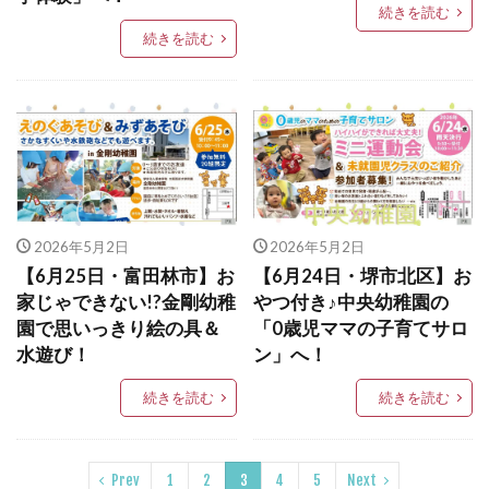
続きを読む
続きを読む
2026年5月2日
2026年5月2日
【6月25日・富田林市】お
【6月24日・堺市北区】お
家じゃできない!?金剛幼稚
やつ付き♪中央幼稚園の
園で思いっきり絵の具＆
「0歳児ママの子育てサロ
水遊び！
ン」へ！
続きを読む
続きを読む
Prev
1
2
3
4
5
Next