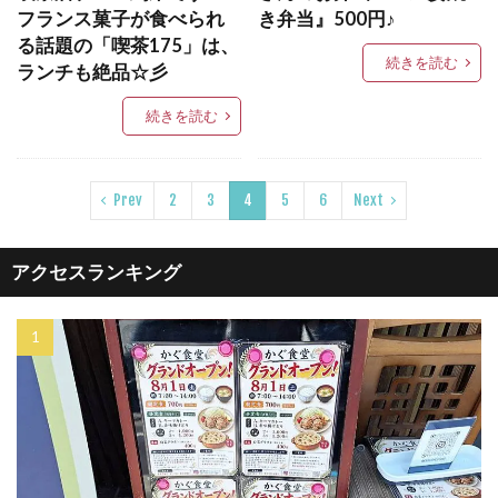
フランス菓子が食べられ
き弁当』500円♪
る話題の「喫茶175」は、
続きを読む
ランチも絶品☆彡
続きを読む
Prev
2
3
4
5
6
Next
アクセスランキング