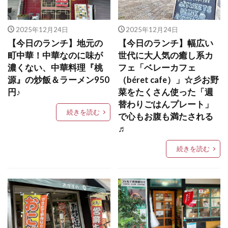
2025年12月24日
2025年12月24日
【今日のランチ】地元の
【今日のランチ】幅広い
町中華！中華なのに味が
世代に大人気の癒し系カ
濃くない、中華料理『桃
フェ「ベレーカフェ
源』の炒飯＆ラーメン950
（béret cafe）」☆彡お野
円♪
菜をたくさん使った「週
替わりごはんプレート」
続きを読む
で心もお腹も満たされる
♬
続きを読む