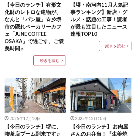
【今日のランチ】有形文
【堺・南河内11月人気記
化財のレトロな建物が、
事ランキング】新店・グ
なんと「パン屋」☆彡堺
ルメ・話題の工事！読者
市の隠れベーカリーカフ
が最も注目したニュース
ェ「JUNE COFFEE
速報TOP10
OSAKA」で過ごす、ご褒
続きを読む
美時間♬
続きを読む
2025年12月10日
2025年12月10日
【今日のランチ】堺に、
【今日のランチ】 お肉屋
喫茶店ブーム到来です♬
さんのお弁当！『生姜焼