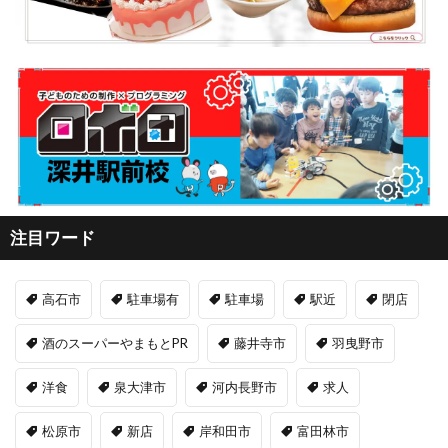
注目ワード
高石市
駐車場有
駐車場
駅近
閉店
酒のスーパーやまもとPR
藤井寺市
羽曳野市
洋食
泉大津市
河内長野市
求人
松原市
新店
岸和田市
富田林市