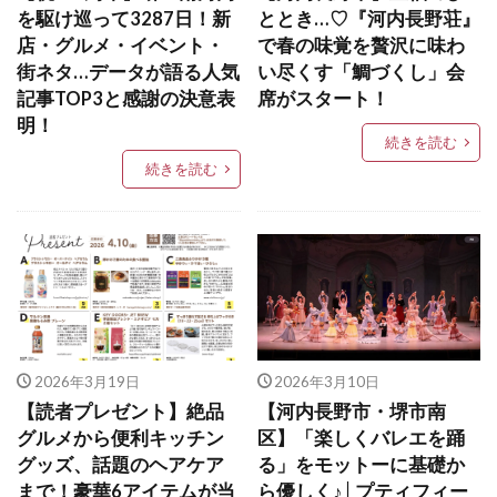
を駆け巡って3287日！新
ととき…♡『河内長野荘』
店・グルメ・イベント・
で春の味覚を贅沢に味わ
街ネタ…データが語る人気
い尽くす「鯛づくし」会
記事TOP3と感謝の決意表
席がスタート！
明！
続きを読む
続きを読む
2026年3月19日
2026年3月10日
【読者プレゼント】絶品
【河内長野市・堺市南
グルメから便利キッチン
区】「楽しくバレエを踊
グッズ、話題のヘアケア
る」をモットーに基礎か
まで！豪華6アイテムが当
ら優しく♪│プティフィー