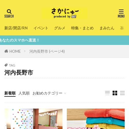
新店/閉店/RN
イベント
グルメ
特集・まとめ
まみたん
暮ら
マホへ直送！
HOME
河内長野市 (ページ4)
TAG
河内長野市
新着順
人気順
お勧めカテゴリー
新店/閉店/RN