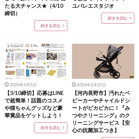
たる大チャンス★（4/10
ユバレエスタジオ
締切）
続きを読む
続きを読む
2026年3月5日
2026年2月25日
【3/10締切】応募はLINE
【河内長野市】汚れたベ
で超簡単！話題のコスメ
ビーカーやチャイルドシ
や猫ちゃんグッズなど豪
ートがピカピカに！『み
華賞品をゲットしよう！
つやクリーニング』のク
リーニングサービス【安
続きを読む
心の抗菌加工つき】