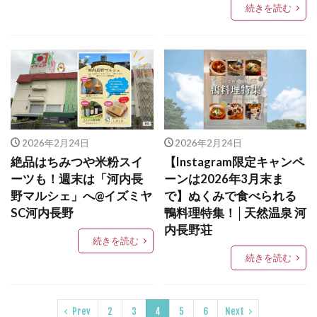
続きを読む
2026年2月24日
2026年2月24日
絶品はちみつや米粉スイ
【Instagram限定キャンペ
ーツも！週末は「河内長
ーンは2026年3月末ま
野マルシェ」へ@イズミヤ
で】ぬくみで食べられる
SC河内長野
鴨料理特集！│天然温泉 河
内長野荘
続きを読む
続きを読む
Prev
2
3
4
5
6
Next