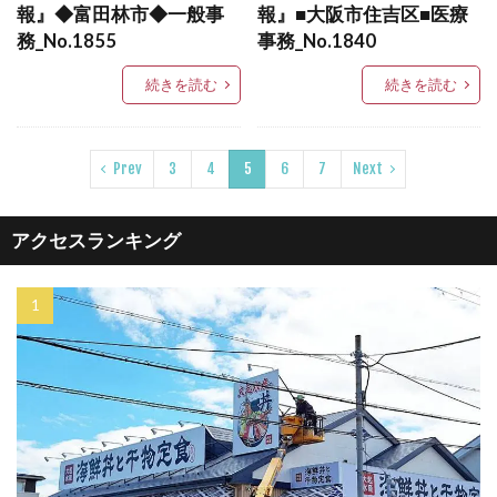
報』◆富田林市◆一般事
報』■大阪市住吉区■医療
務_No.1855
事務_No.1840
続きを読む
続きを読む
Prev
3
4
5
6
7
Next
アクセスランキング