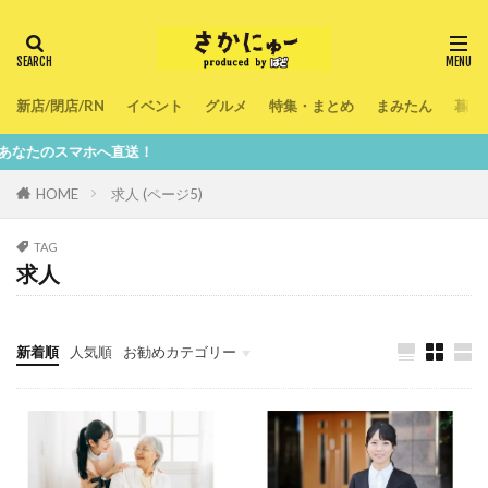
新店/閉店/RN
イベント
グルメ
特集・まとめ
まみたん
暮ら
マホへ直送！
HOME
求人 (ページ5)
TAG
求人
新着順
人気順
お勧めカテゴリー
新店/閉店/RN