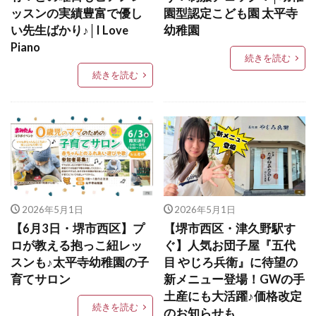
ッスンの実績豊富で優し
園型認定こども園 太平寺
い先生ばかり♪│I Love
幼稚園
Piano
続きを読む
続きを読む
2026年5月1日
2026年5月1日
【6月3日・堺市西区】プ
【堺市西区・津久野駅す
ロが教える抱っこ紐レッ
ぐ】人気お団子屋『五代
スンも♪太平寺幼稚園の子
目 やじろ兵衛』に待望の
育てサロン
新メニュー登場！GWの手
土産にも大活躍♪価格改定
続きを読む
のお知らせも