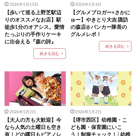
2026年5月13日
2026年5月3日
【歩いて巡る上野芝駅辺
【グルメブロガー×さかに
りのオススメなお店】駅
ゅー】やきとり大吉 諏訪
徒歩1分のオアシス。愛情
の森店@ バンカー隊長の
たっぷりの手作りケーキ
グルメレポ！
に出会える『森の詩』
続きを読む
続きを読む
2026年5月2日
2026年5月2日
【大人の方も大歓迎】今
【堺市西区】幼稚園・こ
なら人気の土曜日も空き
ども園・保育園にいこ
有！どの曜日もピアノレ
う！制服チェック！│幼稚