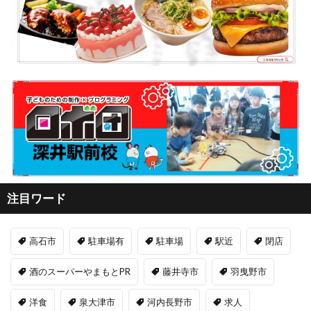
注目ワード
高石市
駐車場有
駐車場
駅近
閉店
酒のスーパーやまもとPR
藤井寺市
羽曳野市
洋食
泉大津市
河内長野市
求人