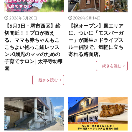
2026年5月20日
2026年5月14日
【6月3日・堺市西区】締
【祝オープン】鳳エリア
切間近！！プロが教え
に、ついに「モスバーガ
る、ママも赤ちゃんもこ
ー」が誕生♬ドライブス
こちよい抱っこ紐レッス
ルー併設で、気軽に立ち
ン♪0歳児のママのための
寄れる路面店。
子育てサロン│太平寺幼稚
続きを読む
園
続きを読む