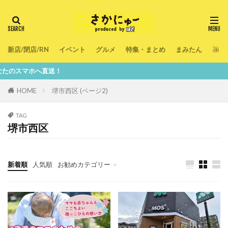
新店/閉店/RN
イベント
グルメ
特集・まとめ
まみたん
暮ら
ホへ直送！
HOME
堺市西区 (ページ2)
TAG
堺市西区
新着順
人気順
お勧めカテゴリー
新店/閉店/RN