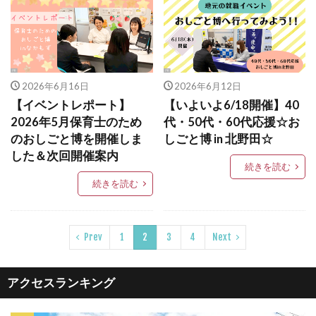
2026年6月16日
2026年6月12日
【イベントレポート】
【いよいよ6/18開催】40
2026年5月保育士のため
代・50代・60代応援☆お
のおしごと博を開催しま
しごと博 in 北野田☆
した＆次回開催案内
続きを読む
続きを読む
Prev
1
2
3
4
Next
アクセスランキング