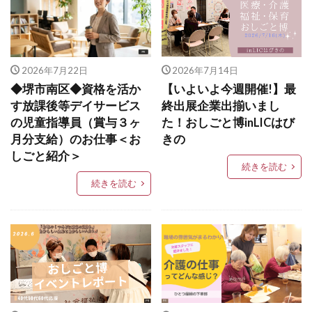
2026年7月22日
2026年7月14日
◆堺市南区◆資格を活か
【いよいよ今週開催!】最
す放課後等デイサービス
終出展企業出揃いまし
の児童指導員（賞与３ヶ
た！おしごと博inLICはび
月分支給）のお仕事＜お
きの
しごと紹介＞
続きを読む
続きを読む