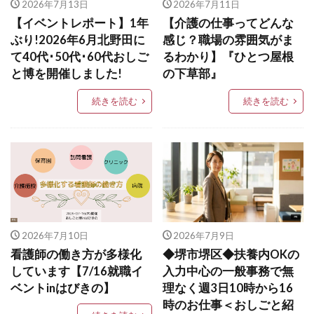
2026年7月13日
2026年7月11日
【イベントレポート】1年
【介護の仕事ってどんな
ぶり!2026年6月北野田に
感じ？職場の雰囲気がま
て40代･50代･60代おしご
るわかり】『ひとつ屋根
と博を開催しました!
の下草部』
続きを読む
続きを読む
2026年7月10日
2026年7月9日
看護師の働き方が多様化
◆堺市堺区◆扶養内OKの
しています【7/16就職イ
入力中心の一般事務で無
ベントinはびきの】
理なく週3日10時から16
時のお仕事＜おしごと紹