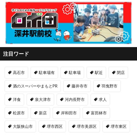
注目ワード
高石市
駐車場有
駐車場
駅近
閉店
酒のスーパーやまもとPR
藤井寺市
羽曳野市
洋食
泉大津市
河内長野市
求人
松原市
新店
岸和田市
富田林市
大阪狭山市
堺市西区
堺市美原区
堺市東区