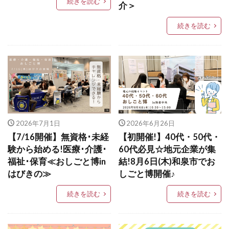
続きを読む
介＞
続きを読む
2026年7月1日
2026年6月26日
【7/16開催】無資格･未経
【初開催!】40代・50代・
験から始める!医療･介護･
60代必見☆地元企業が集
福祉･保育≪おしごと博in
結!8月6日(木)和泉市でお
はびきの≫
しごと博開催♪
続きを読む
続きを読む