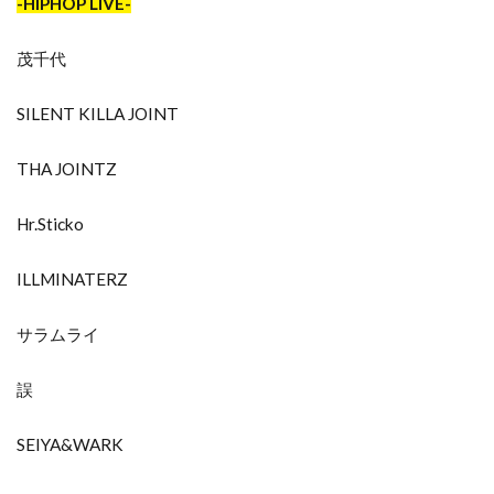
-HIPHOP LIVE-
茂千代
SILENT KILLA JOINT
THA JOINTZ
Hr.Sticko
ILLMINATERZ
サラムライ
誤
SEIYA&WARK