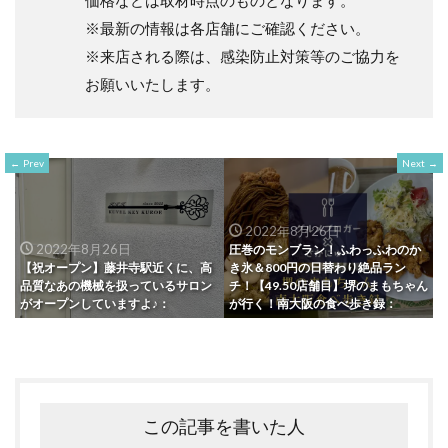
価格などは取材時点のものとなります。
※最新の情報は各店舗にご確認ください。
※来店される際は、感染防止対策等のご協力を
お願いいたします。
Prev
Next
2022年8月26日
2022年8月26日
圧巻のモンブラン！ふわっふわのか
【祝オープン】藤井寺駅近くに、高
き氷＆800円の日替わり絶品ラン
品質なあの機械を扱っているサロン
チ！【49.50店舗目】堺のまもちゃん
がオープンしていますよ♪：
が行く！南大阪の食べ歩き録：
この記事を書いた人