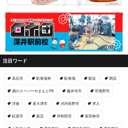
注目ワード
高石市
駐車場有
駐車場
駅近
閉店
酒のスーパーやまもとPR
藤井寺市
羽曳野市
洋食
泉大津市
河内長野市
求人
松原市
新店
岸和田市
富田林市