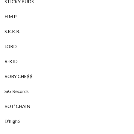
STICKY BUDS
H.M.P
S.K.K.R.
LORD
R-KID
ROBY CHE$$
SiG Records
ROT’ CHAIN
D’high’S