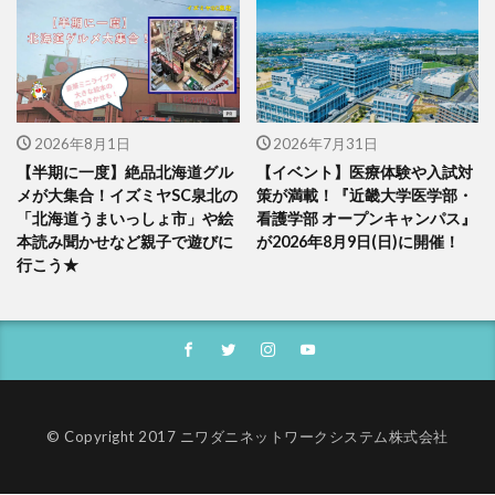
2026年8月1日
2026年7月31日
【半期に一度】絶品北海道グル
【イベント】医療体験や入試対
メが大集合！イズミヤSC泉北の
策が満載！『近畿大学医学部・
「北海道うまいっしょ市」や絵
看護学部 オープンキャンパス』
本読み聞かせなど親子で遊びに
が2026年8月9日(日)に開催！
行こう★
© Copyright 2017 ニワダニネットワークシステム株式会社