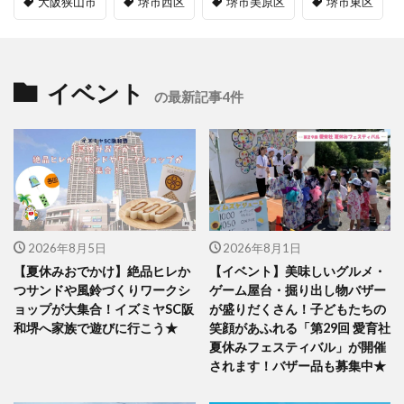
大阪狭山市
堺市西区
堺市美原区
堺市東区
イベント
の最新記事4件
2026年8月5日
2026年8月1日
【夏休みおでかけ】絶品ヒレか
【イベント】美味しいグルメ・
つサンドや風鈴づくりワークシ
ゲーム屋台・掘り出し物バザー
ョップが大集合！イズミヤSC阪
が盛りだくさん！子どもたちの
和堺へ家族で遊びに行こう★
笑顔があふれる「第29回 愛育社
夏休みフェスティバル」が開催
されます！バザー品も募集中★