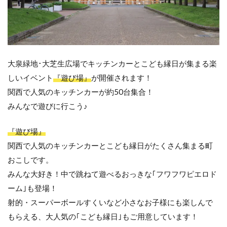
大泉緑地･大芝生広場でキッチンカーとこども縁日が集まる楽
しいイベント
『遊び場』
が開催されます！
関西
で人気のキッチンカーが約50台
集合！
みんなで遊びに行こう♪
『遊び場』
関西で人気のキッチンカーとこども縁日がたくさん集まる町
おこしです。
みんな大好き！中で跳ねて遊べるおっきな｢フワフワピエロド
ーム｣も登場！
射的
・スーパーボールすくいなど小さ
なお子様にも楽しんで
もらえる、
大人気の｢こども縁日｣もご用意
しています！