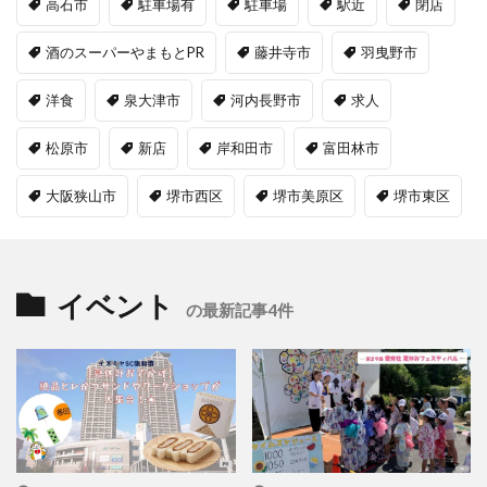
高石市
駐車場有
駐車場
駅近
閉店
酒のスーパーやまもとPR
藤井寺市
羽曳野市
洋食
泉大津市
河内長野市
求人
松原市
新店
岸和田市
富田林市
大阪狭山市
堺市西区
堺市美原区
堺市東区
イベント
の最新記事4件