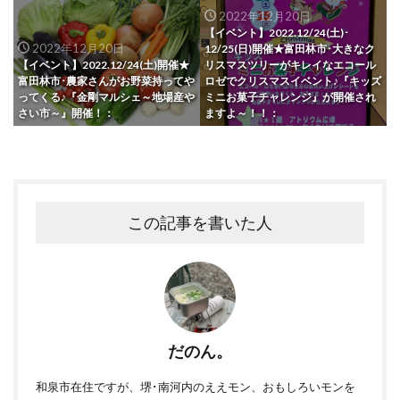
2022年12月20日
【イベント】2022.12/24(土)･
2022年12月20日
12/25(日)開催★富田林市･大きなク
【イベント】2022.12/24(土)開催★
リスマスツリーがキレイなエコール
富田林市･農家さんがお野菜持ってや
ロゼでクリスマスイベント♪『キッズ
ってくる♪『金剛マルシェ～地場産や
ミニお菓子チャレンジ』が開催され
さい市～』開催！：
ますよ～！！：
この記事を書いた人
だのん。
和泉市在住ですが、堺･南河内のええモン、おもしろいモンを