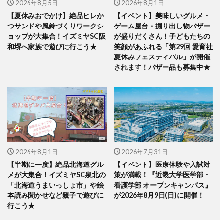
2026年8月5日
2026年8月1日
【夏休みおでかけ】絶品ヒレか
【イベント】美味しいグルメ・
つサンドや風鈴づくりワークシ
ゲーム屋台・掘り出し物バザー
ョップが大集合！イズミヤSC阪
が盛りだくさん！子どもたちの
和堺へ家族で遊びに行こう★
笑顔があふれる「第29回 愛育社
夏休みフェスティバル」が開催
されます！バザー品も募集中★
2026年8月1日
2026年7月31日
【半期に一度】絶品北海道グル
【イベント】医療体験や入試対
メが大集合！イズミヤSC泉北の
策が満載！『近畿大学医学部・
「北海道うまいっしょ市」や絵
看護学部 オープンキャンパス』
本読み聞かせなど親子で遊びに
が2026年8月9日(日)に開催！
行こう★