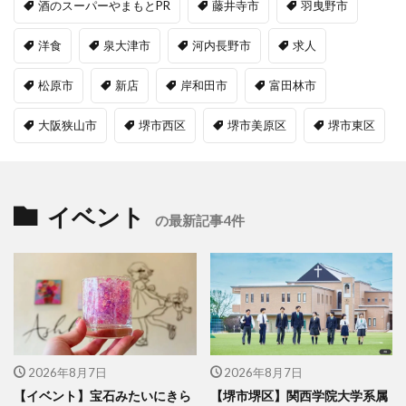
酒のスーパーやまもとPR
藤井寺市
羽曳野市
洋食
泉大津市
河内長野市
求人
松原市
新店
岸和田市
富田林市
大阪狭山市
堺市西区
堺市美原区
堺市東区
イベント
の最新記事4件
2026年8月7日
2026年8月7日
【イベント】宝石みたいにきら
【堺市堺区】関西学院大学系属