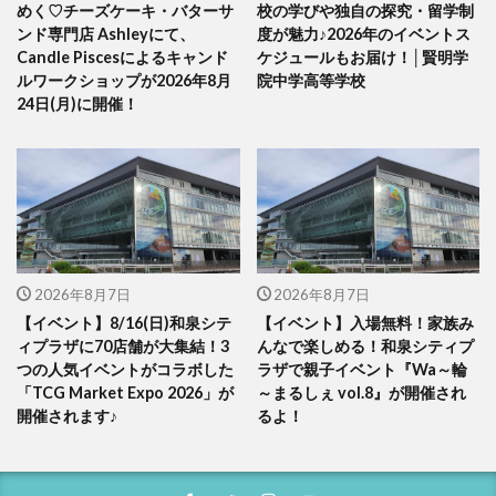
めく♡チーズケーキ・バターサ
校の学びや独自の探究・留学制
ンド専門店 Ashleyにて、
度が魅力♪2026年のイベントス
Candle Piscesによるキャンド
ケジュールもお届け！│賢明学
ルワークショップが2026年8月
院中学高等学校
24日(月)に開催！
2026年8月7日
2026年8月7日
【イベント】8/16(日)和泉シテ
【イベント】入場無料！家族み
ィプラザに70店舗が大集結！3
んなで楽しめる！和泉シティプ
つの人気イベントがコラボした
ラザで親子イベント『Wa～輪
「TCG Market Expo 2026」が
～まるしぇ vol.8』が開催され
開催されます♪
るよ！