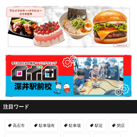
注目ワード
高石市
駐車場有
駐車場
駅近
閉店