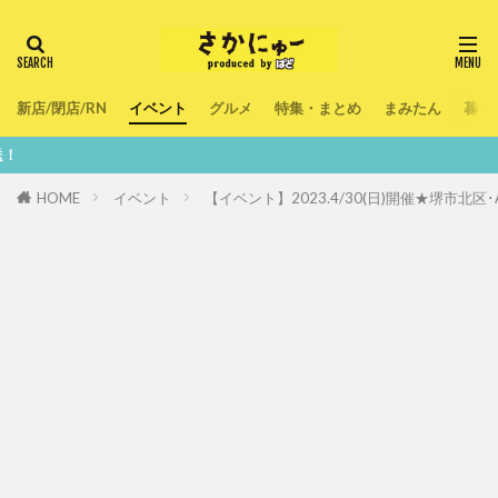
新店/閉店/RN
イベント
グルメ
特集・まとめ
まみたん
暮ら
鮮度100
HOME
イベント
【イベント】2023.4/30(日)開催★堺市北