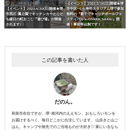
2023年4月26日
【イベント】2023.5/14(日)開催★堺
【イベント】2023.4/30(日)開催★堺
市中区･くら寿司スタジアム堺で参加
市西区･鳳公園でキッチンカーとこど
無料の『親子でキャッチボールフェ
も縁日の町おこし『遊び場』が開催
スティバル in OSAKA_SAKAI』開
されます♪：
催！事前申込制です！：
この記事を書いた人
だのん。
和泉市在住ですが、堺･南河内のええモン、おもしろいモンを
お届けするべく、毎日どこかに出没しています。 山歩きと山ご
はん、キャンプや旅先でのご当地ものが大好き♡ 家にいるなら