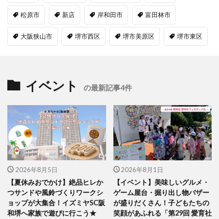
松原市
新店
岸和田市
富田林市
大阪狭山市
堺市西区
堺市美原区
堺市東区
イベント
の最新記事4件
2026年8月5日
2026年8月1日
【夏休みおでかけ】絶品ヒレか
【イベント】美味しいグルメ・
つサンドや風鈴づくりワークシ
ゲーム屋台・掘り出し物バザー
ョップが大集合！イズミヤSC阪
が盛りだくさん！子どもたちの
和堺へ家族で遊びに行こう★
笑顔があふれる「第29回 愛育社