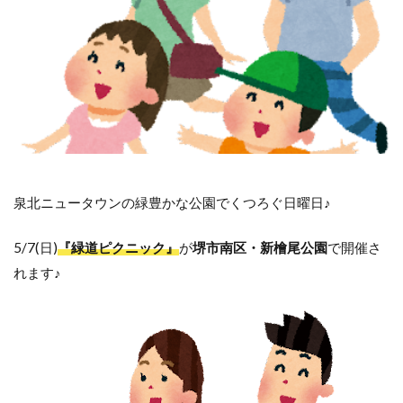
泉北ニュータウンの緑豊かな公園でくつろぐ日曜日♪
5/7(日)
『緑道ピクニック』
が
堺市南区・新檜尾公園
で開催さ
れます♪