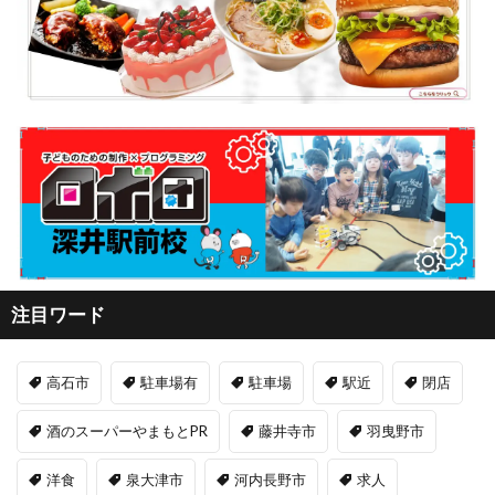
注目ワード
高石市
駐車場有
駐車場
駅近
閉店
酒のスーパーやまもとPR
藤井寺市
羽曳野市
洋食
泉大津市
河内長野市
求人