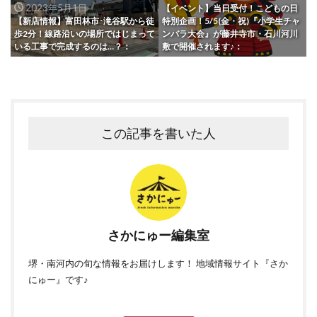
2023年5月1日
【イベント】当日受付！こどもの日
【新店情報】富田林市･滝谷駅から徒
特別企画！5/5(金・祝)『小学生チャ
歩2分！線路沿いの場所ではじまって
ンバラ大会』が藤井寺市・石川河川
いる工事で完成するのは…？：
敷で開催されます♪：
この記事を書いた人
さかにゅー編集室
堺・南河内の旬な情報をお届けします！ 地域情報サイト『さか
にゅー』です♪