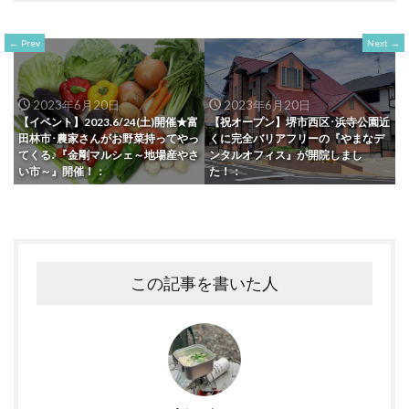
Prev
Next
2023年6月20日
2023年6月20日
【イベント】2023.6/24(土)開催★富
【祝オープン】堺市西区･浜寺公園近
田林市･農家さんがお野菜持ってやっ
くに完全バリアフリーの『やまなデ
てくる♪『金剛マルシェ～地場産やさ
ンタルオフィス』が開院しまし
い市～』開催！：
た！：
この記事を書いた人