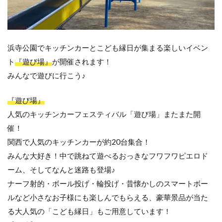
浜寺公園でキッチンカーとこども縁日が集まる楽しいイベン
ト
『遊び場』
が開催されます！
みんなで遊びに行こう♪
『遊び場』
人気のキッチンカーフェスティバ
ル「遊び場」またまた開
催！
関西で人気のキッチンカーが約2
0台集合！
みんな大好き！中で跳ねて遊
べるおっきなフワフワピエロド
ーム、そしてなんと迷路も登場♪
ナーフ射的・ボール投げ・輪投げ
・昔懐かしのスマートボー
ルなど小さ
なお子様にも楽しんでもらえる、豪華景品が当た
る大人気の「こど
も縁日」もご用意しています！