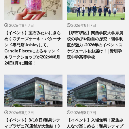
2026年8月7日
2026年8月7日
【イベント】宝石みたいにきら
【堺市堺区】関西学院大学系属
めく♡チーズケーキ・バターサ
校の学びや独自の探究・留学制
ンド専門店 Ashleyにて、
度が魅力♪2026年のイベントス
Candle Piscesによるキャンド
ケジュールもお届け！│賢明学
ルワークショップが2026年8月
院中学高等学校
24日(月)に開催！
2026年8月7日
2026年8月7日
【イベント】8/16(日)和泉シテ
【イベント】入場無料！家族み
ィプラザに70店舗が大集結！3
んなで楽しめる！和泉シティプ