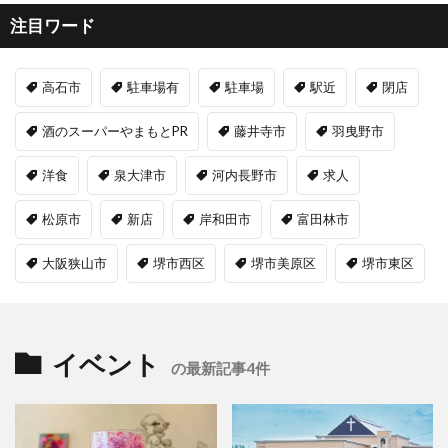
注目ワード
高石市
駐車場有
駐車場
駅近
閉店
酒のスーパーやまもとPR
藤井寺市
羽曳野市
洋食
泉大津市
河内長野市
求人
松原市
新店
岸和田市
富田林市
大阪狭山市
堺市西区
堺市美原区
堺市東区
イベント
の最新記事4件