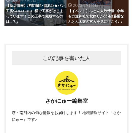
2023年9月6日
【新店情報】堺市南区･御池台★パン
工房SAKAGUCHI横で工事がはじま
【イベント】ふとん太鼓情報!!今年
っています！この工事で完成するの
も方違神社で秋祭りが開催!!荘厳な
は…？：
ふとん太鼓の宮入を見に行こう♪：
この記事を書いた人
さかにゅー編集室
堺・南河内の旬な情報をお届けします！ 地域情報サイト『さか
にゅー』です♪