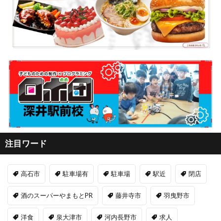
注目ワード
高石市
駐車場有
駐車場
駅近
閉店
酒のスーパーやまもとPR
藤井寺市
羽曳野市
洋食
泉大津市
河内長野市
求人