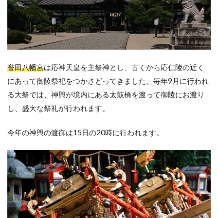
誉田八幡宮
は応神天皇を主祭神とし、古くから応仁陵の近く
にあって御陵祭祀をつかさどってきました。毎年9月に行われ
る大祭では、神輿が境内にある太鼓橋を渡って御陵にお渡り
し、盛大な祭礼が行われます。
今年の神輿の渡御は15日の20時に行われます。