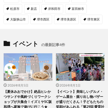
松原市
新店
岸和田市
富田林市
大阪狭山市
堺市西区
堺市美原区
堺市東区
イベント
の最新記事4件
2026年8月5日
2026年8月1日
【夏休みおでかけ】絶品ヒレか
【イベント】美味しいグルメ・
つサンドや風鈴づくりワークシ
ゲーム屋台・掘り出し物バザー
ョップが大集合！イズミヤSC阪
が盛りだくさん！子どもたちの
和堺へ家族で遊びに行こう★
笑顔があふれる「第29回 愛育社