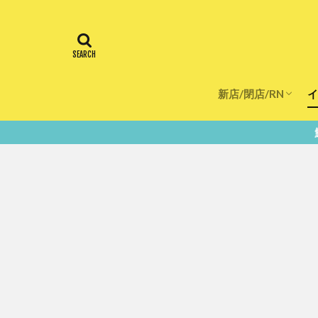
新店/閉店/RN
イ
飲食店
スーパー
美容・健康
医療
鮮度100％！堺・南大