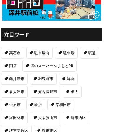
注目ワード
高石市
駐車場有
駐車場
駅近
閉店
酒のスーパーやまもとPR
藤井寺市
羽曳野市
洋食
泉大津市
河内長野市
求人
松原市
新店
岸和田市
富田林市
大阪狭山市
堺市西区
堺市美原区
堺市東区