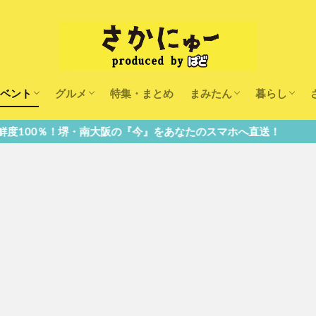
ベント
グルメ
特集・まとめ
まみたん
暮らし
キッズ
ランチ
カフェ
まみたんイベント・おで
習い事・キャンペーン
幼稚園・こども園・保育
医療
美容・健康
大人の習い
キッズ
子供の教育
子供の習い
おしごと
阪の『今』をあなたのスマホへ直送！