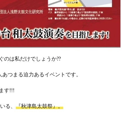
ぐのは私だけでしょうか??
0人あつまる迫力あるイベントです。
す!!!
ている、
『秋津島太鼓祭』。