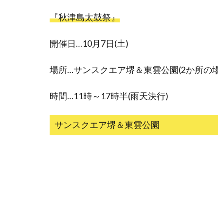
『秋津島太鼓祭』
開催日…10月7日(土)
場所…サンスクエア堺＆東雲公園(2か所の
時間…11時～17時半(雨天決行)
サンスクエア堺＆東雲公園