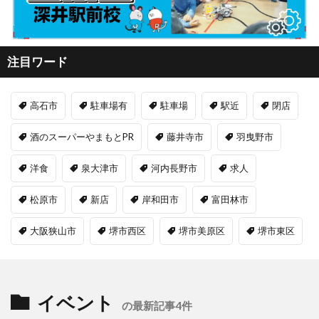
注目ワード
高石市
駐車場有
駐車場
駅近
閉店
酒のスーパーやまもとPR
藤井寺市
羽曳野市
洋食
泉大津市
河内長野市
求人
松原市
新店
岸和田市
富田林市
大阪狭山市
堺市西区
堺市美原区
堺市東区
イベント
の最新記事4件