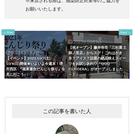
※来店される際は、感染防止対策等のご協力を
お願いいたします。
Prev
Next
2023年10月5日
【祝オープン】藤井寺市「三杉屋 土
2023年10月4日
師ノ里店」からスグ！これはかき
【イベント】2023.10/7(土)･
氷？アイス？話題の絶品映えスイー
10/8(日)開催★いよいよ今週末！堺
ツをお試しあれ♡「QQQ
市西区･『福泉連合だんじり祭り』を
FUJIIDERA」がオープンしました
見に行こう♪：
～！：
この記事を書いた人