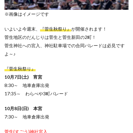
※画像はイメージです
いよいよ今週末、
『菅生秋祭り』
が開催されます！
菅生地区のだんじりは菅生と菅生新田の2町！
菅生神社への宮入、神社駐車場での合同パレードは必見です
よ～♪
『菅生秋祭り』
10月7日(土) 宵宮
8:30～ 地車倉庫出発
17:35～ わらべや3町パレード
10月8日(日) 本宮
7:30～ 地車倉庫出発
菅生(すごう)神社宮入