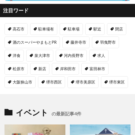
注目ワード
高石市
駐車場有
駐車場
駅近
閉店
酒のスーパーやまもとPR
藤井寺市
羽曳野市
洋食
泉大津市
河内長野市
求人
松原市
新店
岸和田市
富田林市
大阪狭山市
堺市西区
堺市美原区
堺市東区
イベント
の最新記事4件