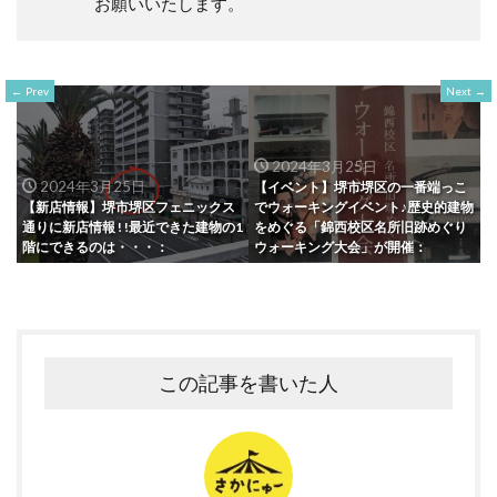
お願いいたします。
Prev
Next
2024年3月25日
2024年3月25日
【イベント】堺市堺区の一番端っこ
【新店情報】堺市堺区フェニックス
でウォーキングイベント♪歴史的建物
通りに新店情報 ! !最近できた建物の1
をめぐる「錦西校区名所旧跡めぐり
階にできるのは・・・：
ウォーキング大会」が開催：
この記事を書いた人