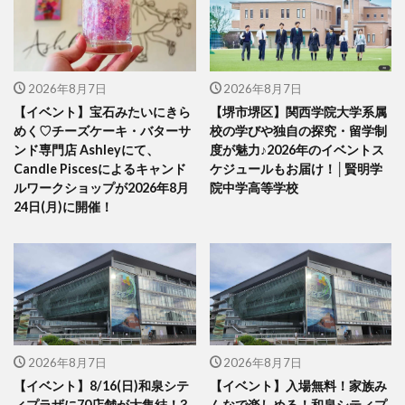
2026年8月7日
2026年8月7日
【イベント】宝石みたいにきら
【堺市堺区】関西学院大学系属
めく♡チーズケーキ・バターサ
校の学びや独自の探究・留学制
ンド専門店 Ashleyにて、
度が魅力♪2026年のイベントス
Candle Piscesによるキャンド
ケジュールもお届け！│賢明学
ルワークショップが2026年8月
院中学高等学校
24日(月)に開催！
2026年8月7日
2026年8月7日
【イベント】8/16(日)和泉シテ
【イベント】入場無料！家族み
ィプラザに70店舗が大集結！3
んなで楽しめる！和泉シティプ