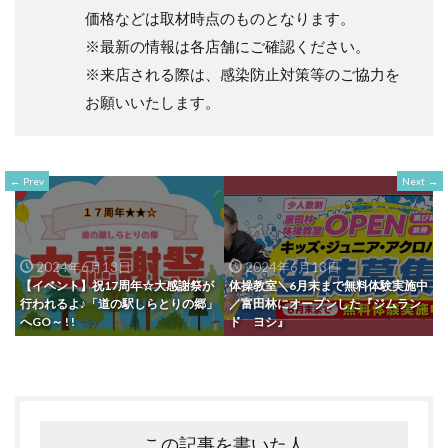
価格などは取材時点のものとなります。
※最新の情報は各店舗にご確認ください。
※来店される際は、感染防止対策等のご協力を
お願いいたします。
Prev
Next
2024年6月13日
2024年6月13日
【イベント】祝17周年☆大感謝祭が
体操教室＼6月末まで無料体験実施中
行われるよ♪「道の駅しらとりの郷」
／富田林にオープンした『ジムラン
へGO～ ! !
ド ヨシ』
この記事を書いた人