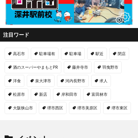
注目ワード
高石市
駐車場有
駐車場
駅近
閉店
酒のスーパーやまもとPR
藤井寺市
羽曳野市
洋食
泉大津市
河内長野市
求人
松原市
新店
岸和田市
富田林市
大阪狭山市
堺市西区
堺市美原区
堺市東区