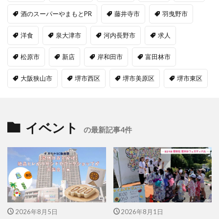
酒のスーパーやまもとPR
藤井寺市
羽曳野市
洋食
泉大津市
河内長野市
求人
松原市
新店
岸和田市
富田林市
大阪狭山市
堺市西区
堺市美原区
堺市東区
イベント
の最新記事4件
2026年8月5日
2026年8月1日