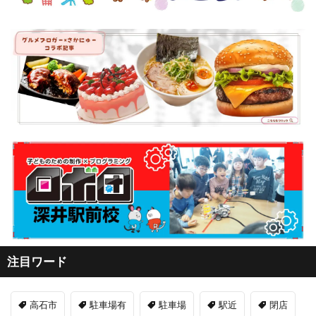
注目ワード
高石市
駐車場有
駐車場
駅近
閉店