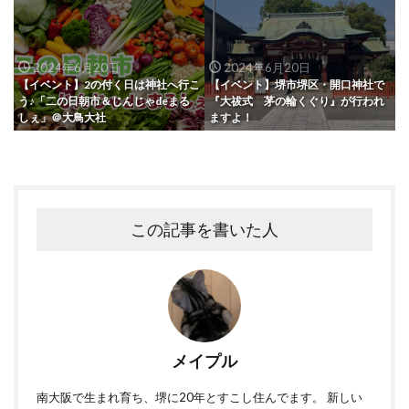
2024年6月20日
2024年6月20日
【イベント】2の付く日は神社へ行こ
【イベント】堺市堺区・開口神社で
う♪「二の日朝市＆じんじゃdeまる
『大祓式 茅の輪くぐり』が行われ
しぇ」＠大鳥大社
ますよ！
この記事を書いた人
メイプル
南大阪で生まれ育ち、堺に20年とすこし住んでます。 新しい