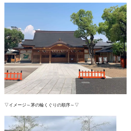
▽イメージ～茅の輪くぐりの順序～▽