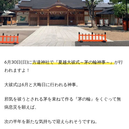
6月30日(日)に
方違神社で『夏越大祓式～茅の輪神事～』
が行
われますよ！
大祓式は6月と大晦日に行われる神事。
邪気を祓うとされる茅を束ねて作る『茅の輪』をくぐって無
病息災を願えば、
次の半年を新たな気持ちで迎えられそうですね。