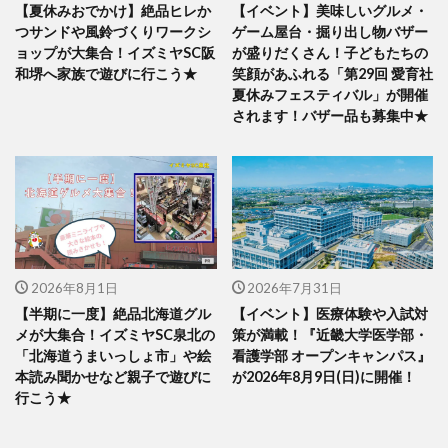
【夏休みおでかけ】絶品ヒレか
【イベント】美味しいグルメ・
つサンドや風鈴づくりワークシ
ゲーム屋台・掘り出し物バザー
ョップが大集合！イズミヤSC阪
が盛りだくさん！子どもたちの
和堺へ家族で遊びに行こう★
笑顔があふれる「第29回 愛育社
夏休みフェスティバル」が開催
されます！バザー品も募集中★
2026年8月1日
2026年7月31日
【半期に一度】絶品北海道グル
【イベント】医療体験や入試対
メが大集合！イズミヤSC泉北の
策が満載！『近畿大学医学部・
「北海道うまいっしょ市」や絵
看護学部 オープンキャンパス』
本読み聞かせなど親子で遊びに
が2026年8月9日(日)に開催！
行こう★