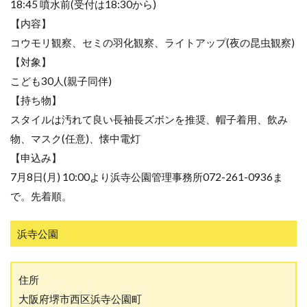
18:45 噴水前(受付は18:30から)
【内容】
コウモリ観察、セミの羽化観察、ライトアップ(夜の昆虫観察)
【対象】
こども30人(親子同伴)
【持ち物】
スタイルは汚れて良い長袖長ズボンを推奨、帽子着用、飲み
物、マスク(任意)、懐中電灯
【申込み】
7月8日(月) 10:00より浜寺公園管理事務所072-261-0936ま
で。先着順。
浜寺公園
住所
大阪府堺市西区浜寺公園町