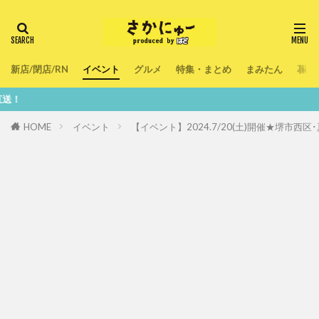
新店/閉店/RN
イベント
グルメ
特集・まとめ
まみたん
暮ら
鮮度10
HOME
イベント
【イベント】2024.7/20(土)開催★堺市