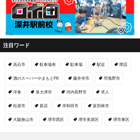
注目ワード
高石市
駐車場有
駐車場
駅近
閉店
酒のスーパーやまもとPR
藤井寺市
羽曳野市
洋食
泉大津市
河内長野市
求人
松原市
新店
岸和田市
富田林市
大阪狭山市
堺市西区
堺市美原区
堺市東区