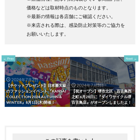
価格などは取材時点のものとなります。
※最新の情報は各店舗にご確認ください。
※来店される際は、感染防止対策等のご協力を
お願いいたします。
Prev
Next
2024年7月2日
2024年7月3日
【チケットプレゼント】日本最大級
のファッションイベント 『KANSAI
【祝オープン】堺市北区・百舌鳥西
COLLECTION 2024 AUTUMN＆
之町 6月28日に『ダイワサイクル堺
WINTER』8月1日(木)開催！
百舌鳥店』がオープンしましたよ！