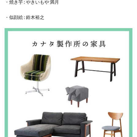
・焼き芋 : やきいもや 満月
・似顔絵 : 鈴木裕之