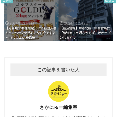
Prev
Next
2024年12月1日
2024年12月2日
【先着順30名様限定】12月新規入会
【新店情報】堺市北区・中百舌鳥に
キャンペーン☆始めるなら今ですよ
『勉強カフェ 堺なかもず』がオープ
～!!@GOLDIA松原校
ンしますよ！
この記事を書いた人
さかにゅー編集室