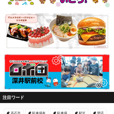
注目ワード
高石市
駐車場有
駐車場
駅近
閉店