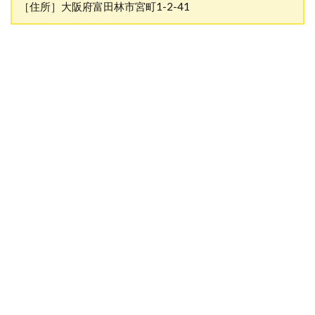
［住所］大阪府富田林市宮町1-2-41