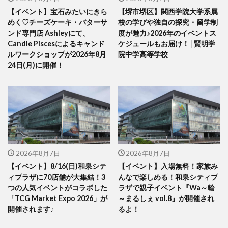
【イベント】宝石みたいにきら
【堺市堺区】関西学院大学系属
めく♡チーズケーキ・バターサ
校の学びや独自の探究・留学制
ンド専門店 Ashleyにて、
度が魅力♪2026年のイベントス
Candle Piscesによるキャンド
ケジュールもお届け！│賢明学
ルワークショップが2026年8月
院中学高等学校
24日(月)に開催！
2026年8月7日
2026年8月7日
【イベント】8/16(日)和泉シテ
【イベント】入場無料！家族み
ィプラザに70店舗が大集結！3
んなで楽しめる！和泉シティプ
つの人気イベントがコラボした
ラザで親子イベント『Wa～輪
「TCG Market Expo 2026」が
～まるしぇ vol.8』が開催され
開催されます♪
るよ！