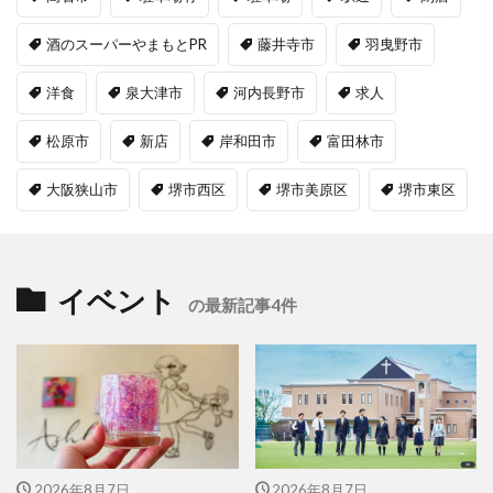
酒のスーパーやまもとPR
藤井寺市
羽曳野市
洋食
泉大津市
河内長野市
求人
松原市
新店
岸和田市
富田林市
大阪狭山市
堺市西区
堺市美原区
堺市東区
イベント
の最新記事4件
2026年8月7日
2026年8月7日