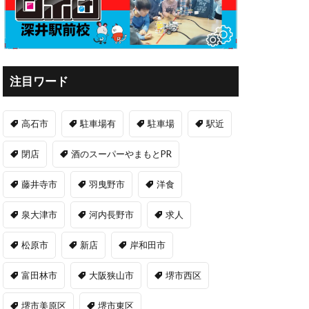
注目ワード
高石市
駐車場有
駐車場
駅近
閉店
酒のスーパーやまもとPR
藤井寺市
羽曳野市
洋食
泉大津市
河内長野市
求人
松原市
新店
岸和田市
富田林市
大阪狭山市
堺市西区
堺市美原区
堺市東区