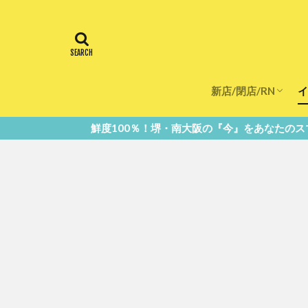
新店/閉店/RN
イ
飲食店
スーパー
美容・健康
医療
鮮度100％！堺・南大阪の『今』をあなたのスマホへ直送！