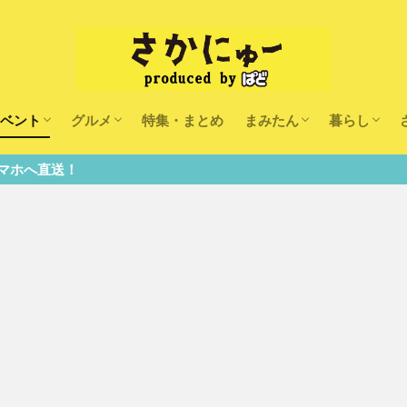
ベント
グルメ
特集・まとめ
まみたん
暮らし
キッズ
ランチ
カフェ
まみたんイベント・おで
習い事・キャンペーン
幼稚園・こども園・保育
医療
美容・健康
大人の習い
キッズ
子供の教育
子供の習い
おしごと