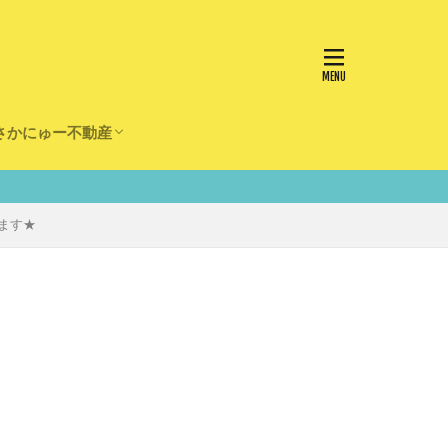
さかにゅー不動産
かけ
園
事
事
住宅
リフォーム
ます★