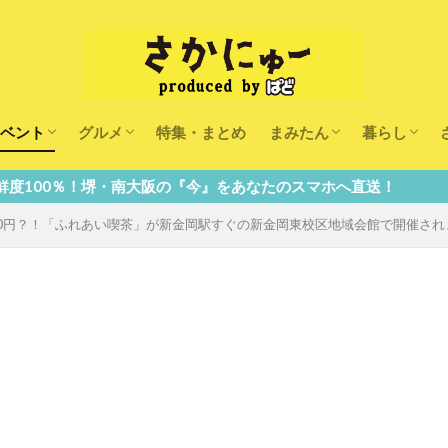
ベント
グルメ
特集・まとめ
まみたん
暮らし
キッズ
ランチ
カフェ
まみたんイベント・おで
習い事・キャンペーン
幼稚園・こども園・保育
医療
美容・健康
大人の習い
キッズ
子供の教育
子供の習い
おしごと
大阪の『今』をあなたのスマホへ直送！
50円？！「ふれあい喫茶」が新金岡駅すぐの新金岡東校区地域会館で開催され