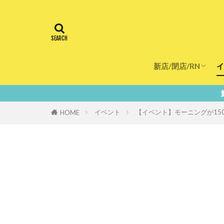
新店/閉店/RN
イ
飲食店
スーパー
美容・健康
医療
鮮度100％！堺・南
イベント
【イベント】モーニングが1
HOME