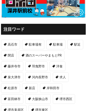
注目ワード
高石市
駐車場有
駐車場
駅近
閉店
酒のスーパーやまもとPR
藤井寺市
羽曳野市
洋食
泉大津市
河内長野市
求人
松原市
新店
岸和田市
富田林市
大阪狭山市
堺市西区
堺市美原区
堺市東区