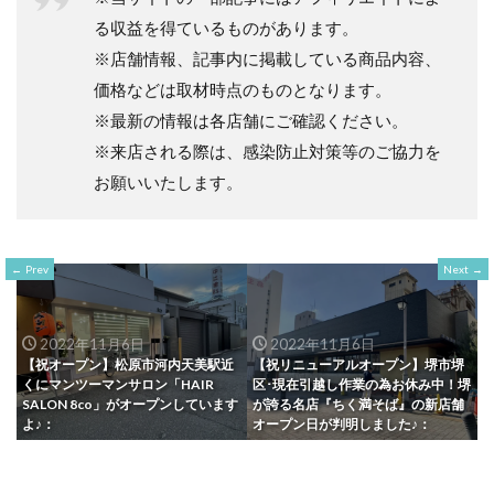
る収益を得ているものがあります。
※店舗情報、記事内に掲載している商品内容、
価格などは取材時点のものとなります。
※最新の情報は各店舗にご確認ください。
※来店される際は、感染防止対策等のご協力を
お願いいたします。
Prev
Next
2022年11月6日
2022年11月6日
【祝オープン】松原市河内天美駅近
【祝リニューアルオープン】堺市堺
くにマンツーマンサロン「HAIR
区･現在引越し作業の為お休み中！堺
SALON 8co」がオープンしています
が誇る名店『ちく満そば』の新店舗
よ♪：
オープン日が判明しました♪：