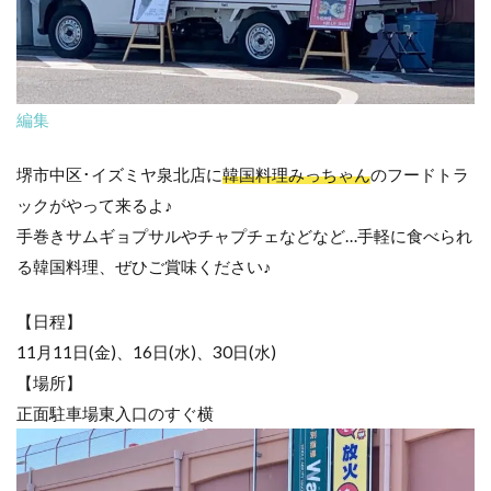
編集
堺市中区･イズミヤ泉北店に
韓国料理みっちゃん
のフードトラ
ックがやって来るよ♪
手巻きサムギョプサルやチャプチェなどなど…手軽に食べられ
る韓国料理、ぜひご賞味ください♪
【日程】
11月11日(金)、16日(水)、30日(水)
【場所】
正面駐車場東入口のすぐ横