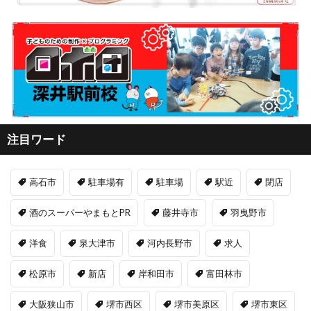
注目ワード
高石市
駐車場有
駐車場
駅近
閉店
酒のスーパーやまもとPR
藤井寺市
羽曳野市
洋食
泉大津市
河内長野市
求人
松原市
新店
岸和田市
富田林市
大阪狭山市
堺市西区
堺市美原区
堺市東区