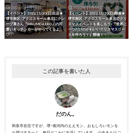
2022年11月15日
2022年11月15日
【イベント】2022.11/20(日)出店★
【イベント】2022.11/20(日)開催★
堺市南区･アクロスモール泉北にクレ
堺市南区･アクロスモール泉北でクリ
ープ屋さん『MAUMDAERO』の可
スマスイベントを楽しもう♪『世界に
愛いキッチンカーがやってくるよ
一つだけのかわいいクリスマスリー
♡：
スを作ろう！』開催！：
この記事を書いた人
だのん。
和泉市在住ですが、堺･南河内のええモン、おもしろいモンを
お届けするべく、毎日どこかに出没しています。 山歩きと山ご