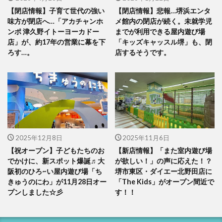
【閉店情報】子育て世代の強い
【閉店情報】悲報…堺浜エンタ
味方が閉店へ…「アカチャンホ
メ館内の閉店が続く。未就学児
ンポ 津久野イトーヨーカドー
までが利用できる屋内遊び場
店」が、約17年の営業に幕を下
「キッズキャッスル堺」も、閉
ろす…。
店するそうです。
2025年12月8日
2025年11月6日
【祝オープン】子どもたちのお
【新店情報】「また室内遊び場
でかけに、新スポット爆誕♬大
が欲しい！」の声に応えた！？
阪初のひろ~い屋内遊び場「ち
堺市東区・ダイエー北野田店に
きゅうのにわ」が11月28日オー
「The Kids」がオープン間近で
プンしました☆彡
す！！