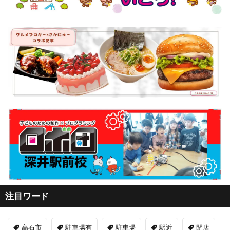
注目ワード
高石市
駐車場有
駐車場
駅近
閉店