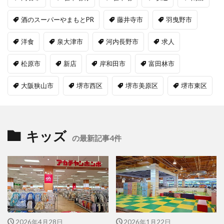
酒のスーパーやまもとPR
藤井寺市
羽曳野市
洋食
泉大津市
河内長野市
求人
松原市
新店
岸和田市
富田林市
大阪狭山市
堺市西区
堺市美原区
堺市東区
キッズ
の最新記事4件
2026年4月28日
2026年1月22日