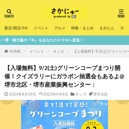
新店/閉店/RN
イベント
グルメ
特集・まとめ
まみたん
暮ら
今』をあなたのスマホへ直送！
HOME
イベント
キッズ
【入場無料】9/2(土)グリー
【入場無料】9/2(土)グリーンコープまつり開
催！クイズラリーにガラポン抽選会もあるよ@
堺市北区・堺市産業振興センター：
2023年8月19日
2023年9月4日
キッズ
堺市北区