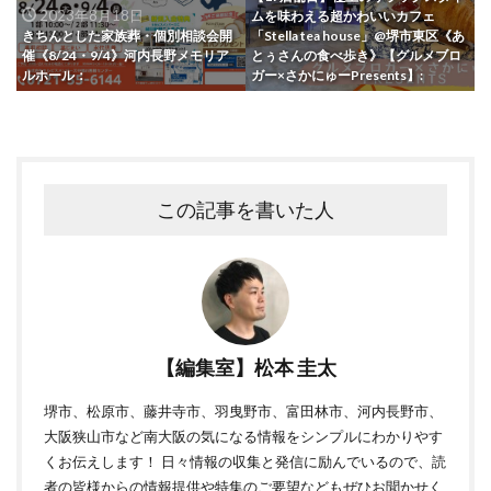
2023年8月18日
ムを味わえる超かわいいカフェ
きちんとした家族葬・個別相談会開
「Stella tea house」@堺市東区《あ
催《8/24・9/4》河内長野メモリア
とぅさんの食べ歩き》【グルメブロ
ルホール：
ガー×さかにゅーPresents】:
この記事を書いた人
【編集室】松本 圭太
堺市、松原市、藤井寺市、羽曳野市、富田林市、河内長野市、
大阪狭山市など南大阪の気になる情報をシンプルにわかりやす
くお伝えします！ 日々情報の収集と発信に励んでいるので、読
者の皆様からの情報提供や特集のご要望などもぜひお聞かせく