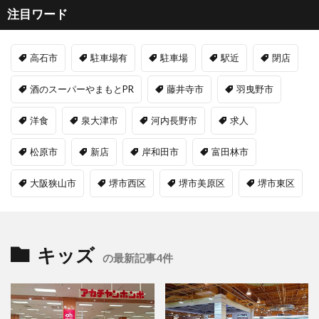
注目ワード
高石市
駐車場有
駐車場
駅近
閉店
酒のスーパーやまもとPR
藤井寺市
羽曳野市
洋食
泉大津市
河内長野市
求人
松原市
新店
岸和田市
富田林市
大阪狭山市
堺市西区
堺市美原区
堺市東区
キッズ
の最新記事4件