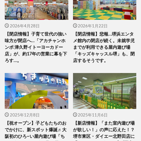
2026年4月28日
2026年1月22日
【閉店情報】子育て世代の強い
【閉店情報】悲報…堺浜エンタ
味方が閉店へ…「アカチャンホ
メ館内の閉店が続く。未就学児
ンポ 津久野イトーヨーカドー
までが利用できる屋内遊び場
店」が、約17年の営業に幕を下
「キッズキャッスル堺」も、閉
ろす…。
店するそうです。
2025年12月8日
2025年11月6日
【祝オープン】子どもたちのお
【新店情報】「また室内遊び場
でかけに、新スポット爆誕♬大
が欲しい！」の声に応えた！？
阪初のひろ~い屋内遊び場「ち
堺市東区・ダイエー北野田店に