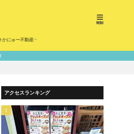
さかにゅー不動産
かけ
園
事
事
住宅
リフォーム
アクセスランキング