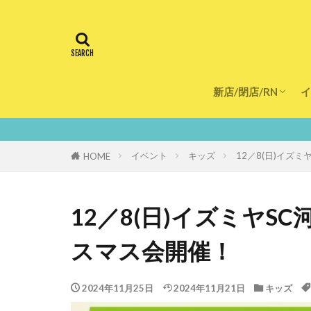
新店/閉店/RN
イ
飲食店
スーパー
美容・健康
医療
鮮度10
イベント
キッズ
12／8(日)イズ
HOME
12／8(日)イズミヤ
スマス会開催！
2024年11月25日
2024年11月21日
キッズ