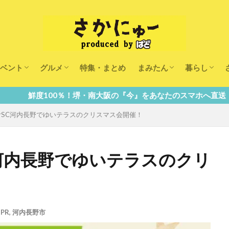
ベント
グルメ
特集・まとめ
まみたん
暮らし
キッズ
ランチ
カフェ
まみたんイベント・おで
習い事・キャンペーン
幼稚園・こども園・保育
医療
美容・健康
大人の習い
キッズ
子供の教育
子供の習い
おしごと
0％！堺・南大阪の『今』をあなたのスマホへ直送！
ミヤSC河内長野でゆいテラスのクリスマス会開催！
SC河内長野でゆいテラスのクリ
PR
,
河内長野市