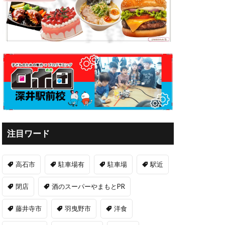
注目ワード
高石市
駐車場有
駐車場
駅近
閉店
酒のスーパーやまもとPR
藤井寺市
羽曳野市
洋食