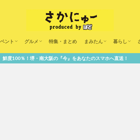
ベント
グルメ
特集・まとめ
まみたん
暮らし
キッズ
ランチ
カフェ
まみたんイベント・おで
習い事・キャンペーン
幼稚園・こども園・保育
医療
美容・健康
大人の習い
キッズ
子供の教育
子供の習い
おしごと
南大阪の『今』をあなたのスマホへ直送！