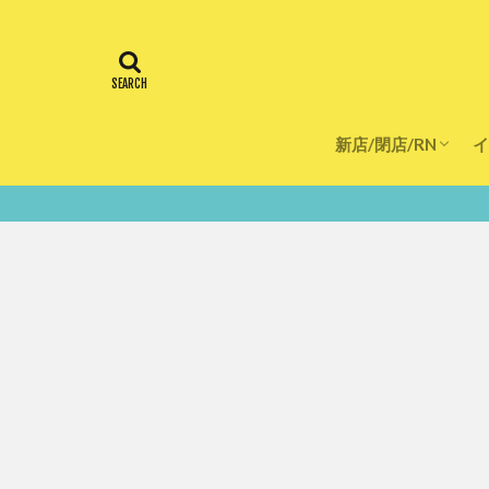
新店/閉店/RN
イ
飲食店
スーパー
美容・健康
医療
鮮度100％！堺・