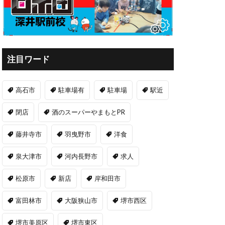
注目ワード
高石市
駐車場有
駐車場
駅近
閉店
酒のスーパーやまもとPR
藤井寺市
羽曳野市
洋食
泉大津市
河内長野市
求人
松原市
新店
岸和田市
富田林市
大阪狭山市
堺市西区
堺市美原区
堺市東区