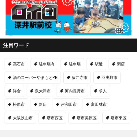
注目ワード
高石市
駐車場有
駐車場
駅近
閉店
酒のスーパーやまもとPR
藤井寺市
羽曳野市
洋食
泉大津市
河内長野市
求人
松原市
新店
岸和田市
富田林市
大阪狭山市
堺市西区
堺市美原区
堺市東区