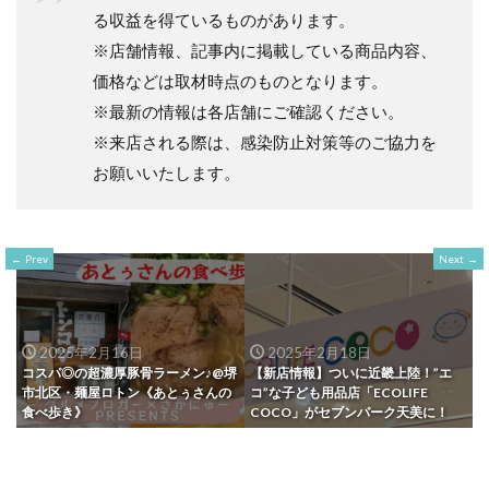
る収益を得ているものがあります。
※店舗情報、記事内に掲載している商品内容、
価格などは取材時点のものとなります。
※最新の情報は各店舗にご確認ください。
※来店される際は、感染防止対策等のご協力を
お願いいたします。
Prev
Next
2025年2月16日
2025年2月18日
コスパ◎の超濃厚豚骨ラーメン♪@堺
【新店情報】ついに近畿上陸！”エ
市北区・麺屋ロトン《あとぅさんの
コ”な子ども用品店「ECOLIFE
食べ歩き》
COCO」がセブンパーク天美に！