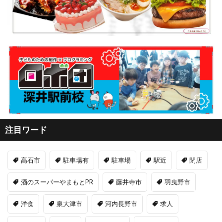
注目ワード
高石市
駐車場有
駐車場
駅近
閉店
酒のスーパーやまもとPR
藤井寺市
羽曳野市
洋食
泉大津市
河内長野市
求人