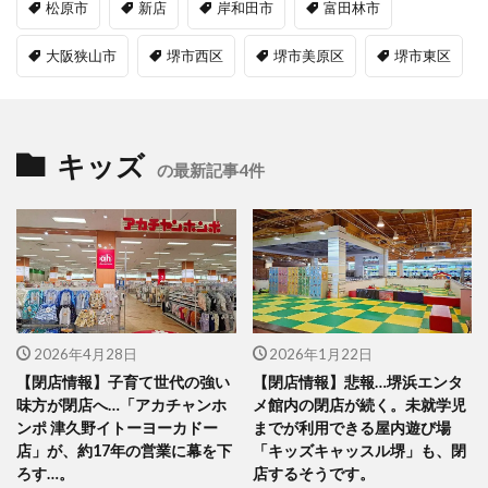
松原市
新店
岸和田市
富田林市
大阪狭山市
堺市西区
堺市美原区
堺市東区
キッズ
の最新記事4件
2026年4月28日
2026年1月22日
【閉店情報】子育て世代の強い
【閉店情報】悲報…堺浜エンタ
味方が閉店へ…「アカチャンホ
メ館内の閉店が続く。未就学児
ンポ 津久野イトーヨーカドー
までが利用できる屋内遊び場
店」が、約17年の営業に幕を下
「キッズキャッスル堺」も、閉
ろす…。
店するそうです。