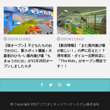
2025年12月8日
2025年11月6日
【祝オープン】子どもたちのお
【新店情報】「また室内遊び場
でかけに、新スポット爆誕♬大
が欲しい！」の声に応えた！？
阪初のひろ~い屋内遊び場「ち
堺市東区・ダイエー北野田店に
きゅうのにわ」が11月28日オー
「The Kids」がオープン間近で
プンしました☆彡
す！！
© Copyright 2017 ニワダニネットワークシステム株式会社