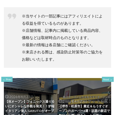
※当サイトの一部記事にはアフィリエイトによ
る収益を得ているものがあります。
※店舗情報、記事内に掲載している商品内容、
価格などは取材時点のものとなります。
※最新の情報は各店舗にご確認ください。
※来店される際は、感染防止対策等のご協力を
お願いいたします。
Prev
Next
2026年4月23日
2026年4月23日
【祝オープン】フェニックス通り沿
いにオシャレな外観を発見！！炉端
【堺市・松原市】最近＆もうすぐオ
イタリアン 楽人 GAKUTOがオープ
ープンのスーパー6選！話題の新店で