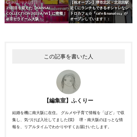
2023年9月1日
【祝オープン】堺市北区・北花田駅
25回目を迎えた【KANSAI
近くにランチもできるオシャレなレ
COLLECTION 2023 A/W】に密着！
トロカフェ☆『cafe＆nanatsu』が
@京セラドーム大阪：
オープンしています！：
この記事を書いた人
【編集室】ふくりー
結婚を機に南大阪に在住。 グルメや子育て情報を「ぱど」で収
集し、気づけば入社してました(笑) 堺・南大阪のほっとな情
報を、リアルタイムでわかりやすくお届けいたします。