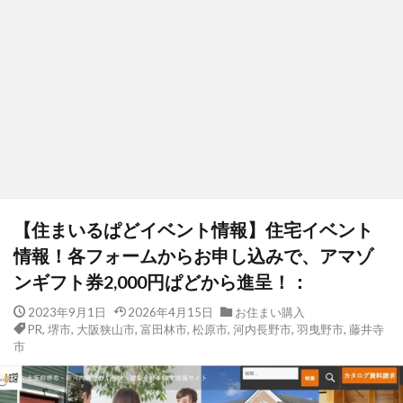
【住まいるぱどイベント情報】住宅イベント
情報！各フォームからお申し込みで、アマゾ
ンギフト券2,000円ぱどから進呈！：
2023年9月1日
2026年4月15日
お住まい購入
PR
,
堺市
,
大阪狭山市
,
富田林市
,
松原市
,
河内長野市
,
羽曳野市
,
藤井寺
市