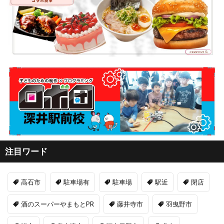
注目ワード
高石市
駐車場有
駐車場
駅近
閉店
酒のスーパーやまもとPR
藤井寺市
羽曳野市