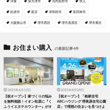
洋食
泉大津市
河内長野市
求人
松原市
新店
岸和田市
富田林市
大阪狭山市
堺市西区
堺市美原区
堺市東区
お住まい購入
の最新記事4件
2025年6月12日
2025年4月24日
【祝オープン】家づくりの悩み
【祝オープン】「桧家住宅
を無料相談！イオン松原に『く
ABCハウジング 堺美原住宅公園
ふうイエタテカウンター』がオ
店」で理想の住まいを見つけよ