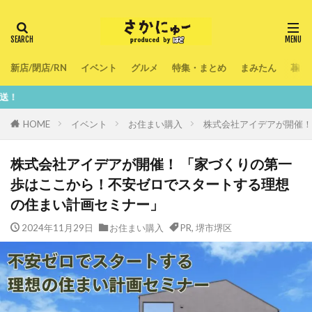
新店/閉店/RN
イベント
グルメ
特集・まとめ
まみたん
暮ら
鮮度100
HOME
イベント
お住まい購入
株式会社アイデアが開催！
株式会社アイデアが開催！ 「家づくりの第一
歩はここから！不安ゼロでスタートする理想
の住まい計画セミナー」
2024年11月29日
お住まい購入
PR
,
堺市堺区