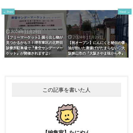
Prev
Next
2024年11月29日
2024年11月29日
【フリーマーケット】掘り出し物が
見つかるかも？！堺市東区の北野田
【祝オープン】にんにくと秘伝の醤
診療所駐車場で『青空サンデーマー
油が効いた唐揚げがたまらない♡大
ケット』が開催されますよ♪
阪狭山市の『大阪さやま味から亭』
この記事を書いた人
【編集室】たにやん