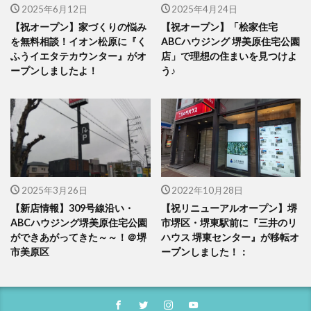
2025年6月12日
2025年4月24日
【祝オープン】家づくりの悩み
【祝オープン】「桧家住宅
を無料相談！イオン松原に『く
ABCハウジング 堺美原住宅公園
ふうイエタテカウンター』がオ
店」で理想の住まいを見つけよ
ープンしましたよ！
う♪
2025年3月26日
2022年10月28日
【新店情報】309号線沿い・
【祝リニューアルオープン】堺
ABCハウジング堺美原住宅公園
市堺区・堺東駅前に『三井のリ
ができあがってきた～～！＠堺
ハウス 堺東センター』が移転オ
市美原区
ープンしました！：