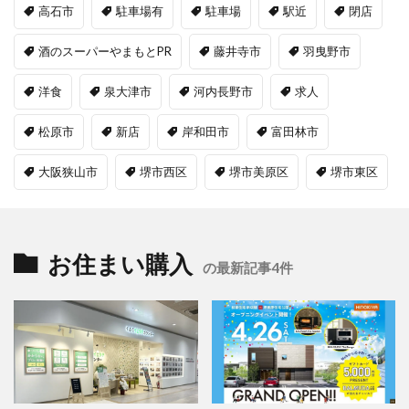
高石市
駐車場有
駐車場
駅近
閉店
酒のスーパーやまもとPR
藤井寺市
羽曳野市
洋食
泉大津市
河内長野市
求人
松原市
新店
岸和田市
富田林市
大阪狭山市
堺市西区
堺市美原区
堺市東区
お住まい購入
の最新記事4件