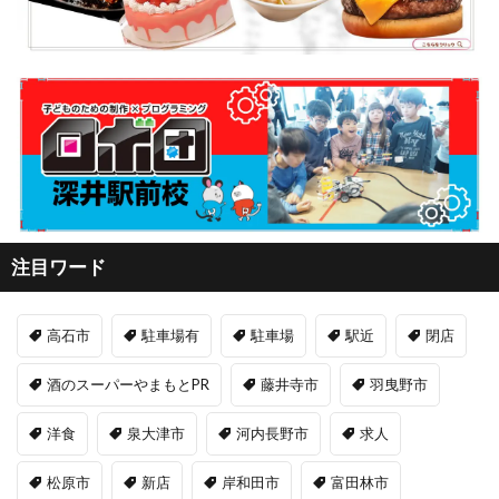
注目ワード
高石市
駐車場有
駐車場
駅近
閉店
酒のスーパーやまもとPR
藤井寺市
羽曳野市
洋食
泉大津市
河内長野市
求人
松原市
新店
岸和田市
富田林市