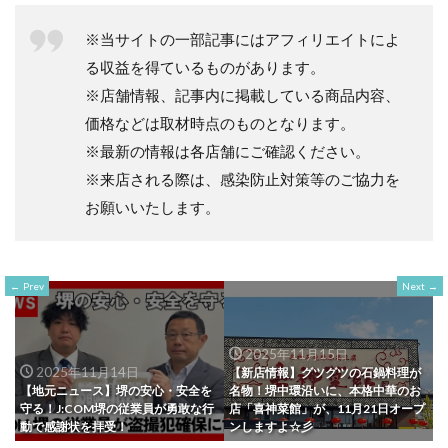
※当サイトの一部記事にはアフィリエイトによ
る収益を得ているものがあります。
※店舗情報、記事内に掲載している商品内容、
価格などは取材時点のものとなります。
※最新の情報は各店舗にご確認ください。
※来店される際は、感染防止対策等のご協力を
お願いいたします。
Prev
Next
2025年11月15日
2025年11月14日
【新店情報】グツグツの石鍋料理が
【地元ニュース】堺の安心・安全を
名物！堺中環沿いに、本格中華のお
守る！J:COM堺の従業員が勇敢な行
店「喜神菜館」が、11月21日オープ
動で感謝状を拝受！
ンしますよ☆彡