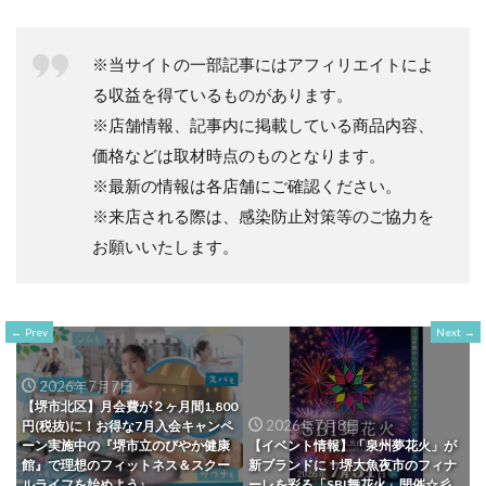
※当サイトの一部記事にはアフィリエイトによ
る収益を得ているものがあります。
※店舗情報、記事内に掲載している商品内容、
価格などは取材時点のものとなります。
※最新の情報は各店舗にご確認ください。
※来店される際は、感染防止対策等のご協力を
お願いいたします。
Prev
Next
2026年7月7日
【堺市北区】月会費が２ヶ月間1,800
2026年7月8日
円(税抜)に！お得な7月入会キャンペ
ーン実施中の『堺市立のびやか健康
【イベント情報】「泉州夢花火」が
館』で理想のフィットネス＆スクー
新ブランドに！堺大魚夜市のフィナ
ルライフを始めよう♪
ーレを彩る「SBI舞花火」開催☆彡