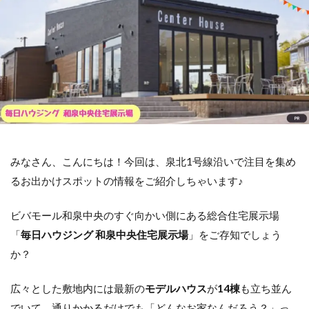
みなさん、こんにちは！今回は、泉北1号線沿いで注目を集め
るお出かけスポットの情報をご紹介しちゃいます♪
ビバモール和泉中央のすぐ向かい側にある総合住宅展示場
「
毎日ハウジング 和泉中央住宅展示場
」をご存知でしょう
か？
広々とした敷地内には最新の
モデルハウス
が
14棟
も立ち並ん
でいて、通りかかるだけでも「どんなお家なんだろう？」っ