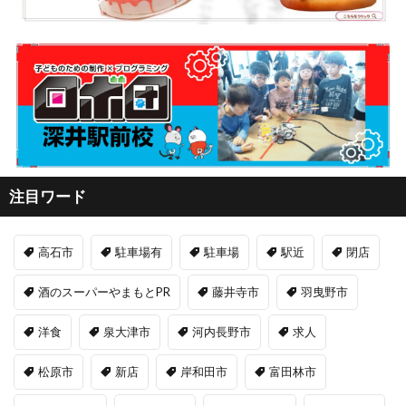
注目ワード
高石市
駐車場有
駐車場
駅近
閉店
酒のスーパーやまもとPR
藤井寺市
羽曳野市
洋食
泉大津市
河内長野市
求人
松原市
新店
岸和田市
富田林市