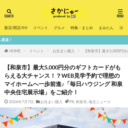
新店/閉店/RN
イベント
グルメ
特集・まとめ
まみたん
暮ら
鮮度100％
HOME
イベント
お住まい購入
【和泉市】最大5,000
【和泉市】最大5,000円分のギフトカードがも
らえる大チャンス！？WEB見学予約で理想の
マイホームへ一歩前進♪「毎日ハウジング 和泉
中央住宅展示場」をご紹介！
2026年7月7日
お住まい購入
PR
,
和泉市
,
地元ニュース