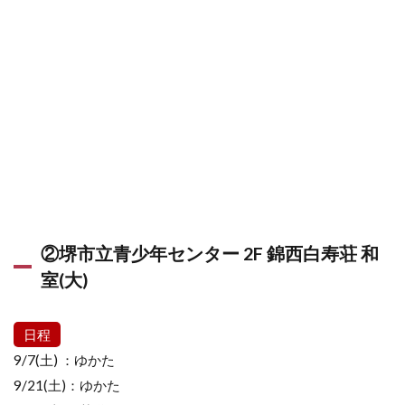
②堺市立青少年センター 2F 錦西白寿荘 和
室(大)
日程
9/7(土) ：ゆかた
9/21(土)：ゆかた