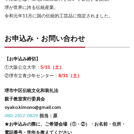
堺が世界に誇る伝統産業。
令和元年11月に国の伝統的工芸品に指定されました。
お申込み・お問い合わせ
【お申込み締切】
①大阪公立大学：
5/11（土）
②堺市立青少年センター：
8/31（土）
堺市中区伝統文化和装礼法
親子教室実行委員会
oyako.kimono@gmail.com
080-2452-0839
担当：原
★お申込みの際に、ご希望会場（①・②）・お名前・住所・
電話番号・学年を教えてください