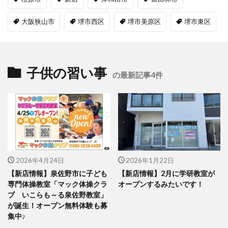
大阪狭山市
堺市西区
堺市美原区
堺市東区
子供の習い事
の最新記事4件
2026年4月24日
2026年1月22日
【新店情報】泉佐野市に子ども
【新店情報】2月に学研教室が
専門体操教室「マック体操クラ
オープンするみたいです！
ブ いこらも～る泉佐野教室」
が誕生！オープン無料体験も募
集中♪