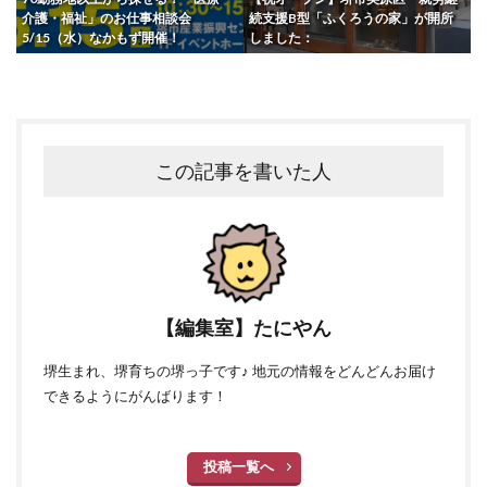
介護・福祉」のお仕事相談会
続支援B型「ふくろうの家」が開所
5/15（水）なかもず開催！
しました：
この記事を書いた人
【編集室】たにやん
堺生まれ、堺育ちの堺っ子です♪ 地元の情報をどんどんお届け
できるようにがんばります！
投稿一覧へ