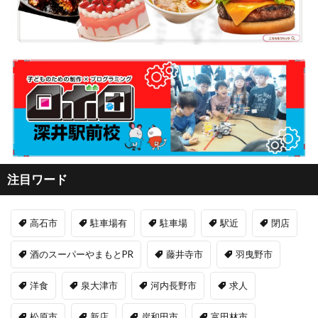
注目ワード
高石市
駐車場有
駐車場
駅近
閉店
酒のスーパーやまもとPR
藤井寺市
羽曳野市
洋食
泉大津市
河内長野市
求人
松原市
新店
岸和田市
富田林市