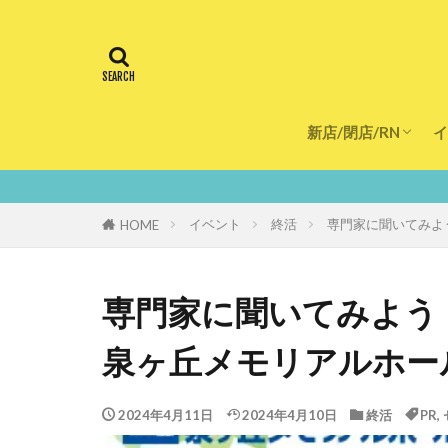
新店/閉店/RN
イ
飲食店
スーパー
美容・健康
医療
鮮度1
イベント
終活
専門家に聞いてみよ
HOME
専門家に聞いてみよう
泉ヶ丘メモリアルホー
2024年4月11日
2024年4月10日
終活
PR
,