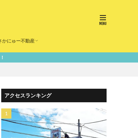
さかにゅー不動産
かけ
園
事
事
住宅
リフォーム
アクセスランキング