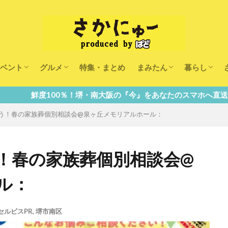
ベント
グルメ
特集・まとめ
まみたん
暮らし
キッズ
ランチ
カフェ
まみたんイベント・おで
習い事・キャンペーン
幼稚園・こども園・保育
医療
美容・健康
大人の習い
キッズ
子供の教育
子供の習い
おしごと
00％！堺・南大阪の『今』をあなたのスマホへ直送！
う！春の家族葬個別相談会@泉ヶ丘メモリアルホール：
！春の家族葬個別相談会@
ル：
セルビスPR
,
堺市南区