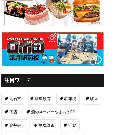
注目ワード
高石市
駐車場有
駐車場
駅近
閉店
酒のスーパーやまもとPR
藤井寺市
羽曳野市
洋食