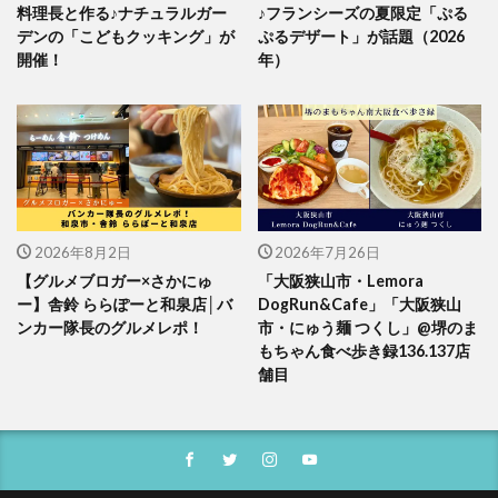
料理長と作る♪ナチュラルガー
♪フランシーズの夏限定「ぷる
デンの「こどもクッキング」が
ぷるデザート」が話題（2026
開催！
年）
2026年8月2日
2026年7月26日
【グルメブロガー×さかにゅ
「大阪狭山市・Lemora
ー】舎鈴 ららぽーと和泉店│バ
DogRun&Cafe」「大阪狭山
ンカー隊長のグルメレポ！
市・にゅう麺 つくし」@堺のま
もちゃん食べ歩き録136.137店
舗目