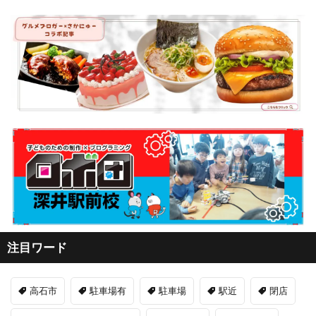
注目ワード
高石市
駐車場有
駐車場
駅近
閉店