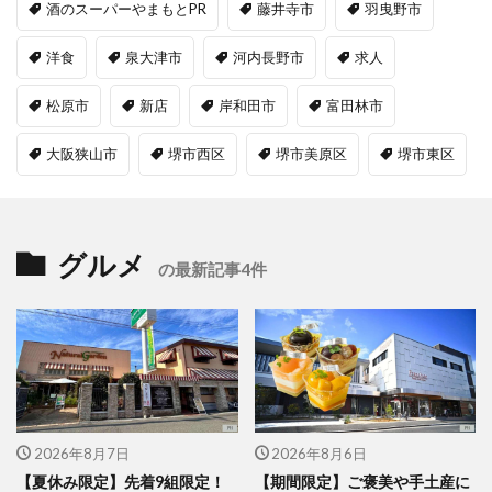
酒のスーパーやまもとPR
藤井寺市
羽曳野市
洋食
泉大津市
河内長野市
求人
松原市
新店
岸和田市
富田林市
大阪狭山市
堺市西区
堺市美原区
堺市東区
グルメ
の最新記事4件
2026年8月7日
2026年8月6日
【夏休み限定】先着9組限定！
【期間限定】ご褒美や手土産に