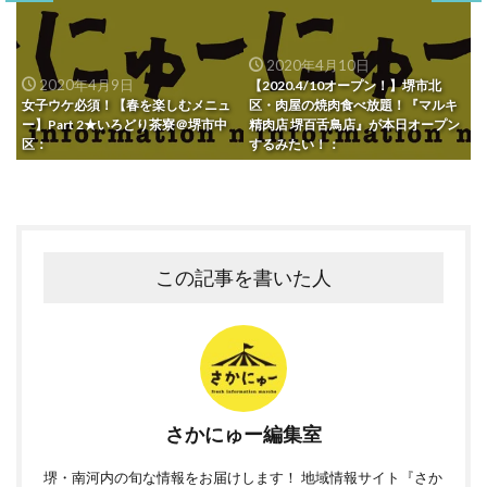
2020年4月10日
2020年4月9日
【2020.4/10オープン！】堺市北
女子ウケ必須！【春を楽しむメニュ
区・肉屋の焼肉食べ放題！『マルキ
ー】Part 2★いろどり茶寮＠堺市中
精肉店 堺百舌鳥店』が本日オープン
区：
するみたい！：
この記事を書いた人
さかにゅー編集室
堺・南河内の旬な情報をお届けします！ 地域情報サイト『さか