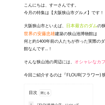
こんにちは、すーさんです。
今月の特集は【大阪狭山市グルメ】です！
日本最古のダム
大阪狭山市といえば、
の狭
世界の安藤忠雄
建築の狭山池博物館は
何と約1400年前の人たちが作った実際の
館なんです…！
オシャレなカ
そんな狭山池の周辺には、
『FLOUR(フラワー)
今回ご紹介するのは
目次
1
『FLOUR 狭山店』について