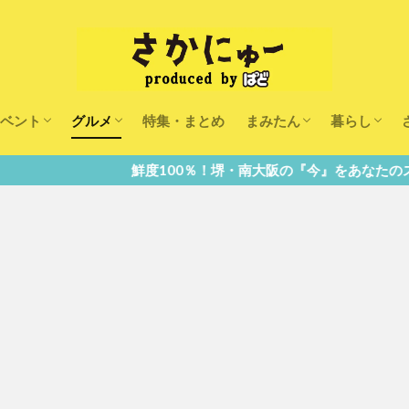
ベント
グルメ
特集・まとめ
まみたん
暮らし
キッズ
ランチ
カフェ
まみたんイベント・おで
習い事・キャンペーン
幼稚園・こども園・保育
医療
美容・健康
大人の習い
キッズ
子供の教育
子供の習い
おしごと
度100％！堺・南大阪の『今』をあなたのスマホへ直送！