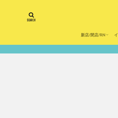
新店/閉店/RN
イ
飲食店
スーパー
美容・健康
医療
鮮