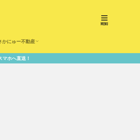
さかにゅー不動産
かけ
園
事
事
住宅
リフォーム