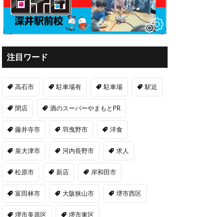
注目ワード
高石市
駐車場有
駐車場
駅近
閉店
酒のスーパーやまもとPR
藤井寺市
羽曳野市
洋食
泉大津市
河内長野市
求人
松原市
新店
岸和田市
富田林市
大阪狭山市
堺市西区
堺市美原区
堺市東区