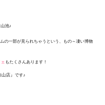
山池♪
ダムの一部が見られちゃうという、もの～凄い博物
フェ
もたくさんあります！
 狭山店』
です♪