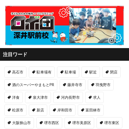
注目ワード
高石市
駐車場有
駐車場
駅近
閉店
酒のスーパーやまもとPR
藤井寺市
羽曳野市
洋食
泉大津市
河内長野市
求人
松原市
新店
岸和田市
富田林市
大阪狭山市
堺市西区
堺市美原区
堺市東区