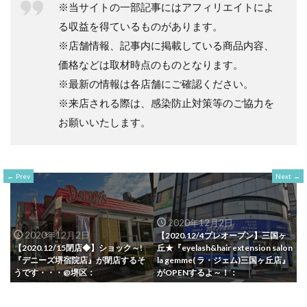
※当サイトの一部記事にはアフィリエイトによ
る収益を得ているものがあります。
※店舗情報、記事内に掲載している商品内容、
価格などは取材時点のものとなります。
※最新の情報は各店舗にご確認ください。
※来店される際は、感染防止対策等のご協力を
お願いいたします。
Prev
Next
2020年12月2日
2020年12月2日
【2020.12/4プレオープン】三国ヶ
【2020.12/15閉店◆】ショック～!
丘★『eyelash&hair extension salon
『デニーズ堺宿院店』が閉店するそ
la gemme( ラ・ジェム)三国ヶ丘店』
うです・・・@堺区：
がOPENするよ～！：