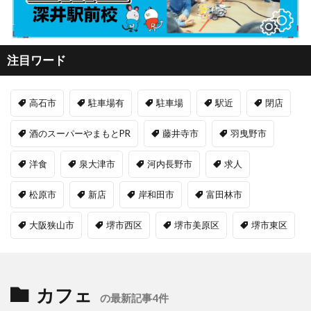
注目ワード
高石市
駐車場有
駐車場
駅近
閉店
酒のスーパーやまもとPR
藤井寺市
羽曳野市
洋食
泉大津市
河内長野市
求人
松原市
新店
岸和田市
富田林市
大阪狭山市
堺市西区
堺市美原区
堺市東区
カフェ
の最新記事4件