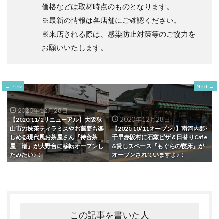
価格などは取材時点のものとなります。
※最新の情報は各店舗にご確認ください。
※来店される際は、感染防止対策等のご協力を
お願いいたします。
Prev
Next
2020年12月28日
2020年12月28日
【2020.11/2リニューアル】大阪狭
山市の抹茶ティラミスやお蕎麦も楽
【2020.10/11オープン♪】南河内郡･
しめる現代風お茶屋さん『待合茶
千早赤阪村に石窯ピザ＆日替りCafe
屋 渚』が大野台に移転オープンし
&貸しスペース『もぐらの寝床』が
たみたい♪：
オープンされていますよ♪：
この記事を書いた人