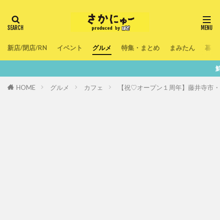
新店/閉店/RN
イベント
グルメ
特集・まとめ
まみたん
暮ら
鮮度100％！堺・南大阪
HOME
グルメ
カフェ
【祝♡オープン１周年】藤井寺市・映え