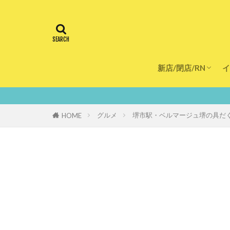
新店/閉店/RN
イ
飲食店
スーパー
美容・健康
医療
鮮度100％！堺・南
グルメ
堺市駅・ベルマージュ堺の具だ
HOME