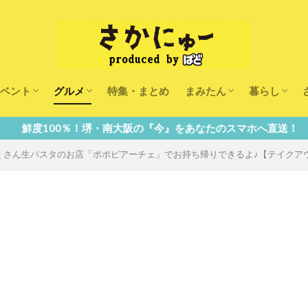
ベント
グルメ
特集・まとめ
まみたん
暮らし
キッズ
ランチ
カフェ
まみたんイベント・おで
習い事・キャンペーン
幼稚園・こども園・保育
医療
美容・健康
大人の習い
キッズ
子供の教育
子供の習い
おしごと
大阪の『今』をあなたのスマホへ直送！
くさん生パスタのお店「ポポピアーチェ」でお持ち帰りできるよ♪【テイクア