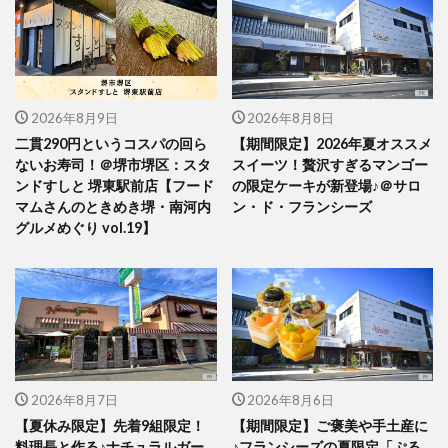
2026年8月9日
2026年8月8日
二貫290円というコスパの回ら
【期間限定】2026年夏オススメ
ないお寿司！＠堺市堺区：スタ
スイーツ！贅沢すぎるマンゴー
ンドすしと 堺東駅前店【フード
の限定ケーキが新登場♪＠サロ
マムさんのときめき堺・南河内
ン・ド・フランシーズ
グルメめぐり vol.19】
2026年8月7日
2026年8月6日
【夏休み限定】先着9組限定！
【期間限定】ご褒美や手土産に
料理長と作る♪ナチュラルガー
♪フランシーズの夏限定「ぷる