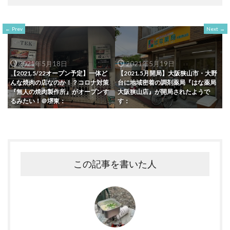
Prev
Next
2021年5月18日
2021年5月19日
【2021.5/22オープン予定】一体ど
【2021.5月開局】大阪狭山市・大野
んな焼肉の店なのか！？コロナ対策
台に地域密着の調剤薬局『はな薬局
『無人の焼肉製作所』がオープンす
大阪狭山店』が開局されたようで
るみたい！＠堺東：
す：
この記事を書いた人