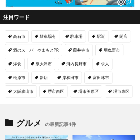
注目ワード
高石市
駐車場有
駐車場
駅近
閉店
酒のスーパーやまもとPR
藤井寺市
羽曳野市
洋食
泉大津市
河内長野市
求人
松原市
新店
岸和田市
富田林市
大阪狭山市
堺市西区
堺市美原区
堺市東区
グルメ
の最新記事4件