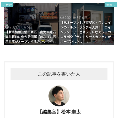
Prev
Next
2021年8月6日
【祝オープン】堺市堺区・ワンコイ
2021年8月5日
ンのヘルシーランチも人気！！コイ
【新店情報】堺市西区・南海本線石
ンランドリーとオシャレなカフェの
津川駅前に創作居酒屋『はなび』石
コラボ☆『ランドリー＆カフェ』が
津川店がオープンするみたいです♪：
オープンしたよ！：
この記事を書いた人
【編集室】松本 圭太