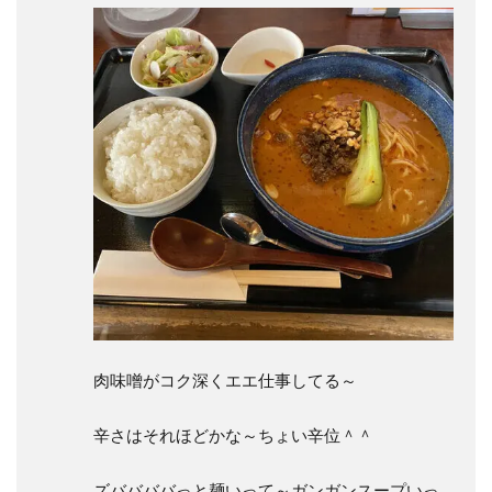
肉味噌がコク深くエエ仕事してる～
辛さはそれほどかな～ちょい辛位＾＾
ズババババっと麺いって～ガンガンスープいっ