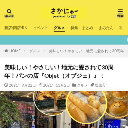
新店/閉店/RN
イベント
グルメ
特集・まとめ
まみたん
暮ら
鮮度100％！堺・南大阪の『
HOME
グルメ
美味しい！やさしい！地元に愛されて30周年！パ
美味しい！やさしい！地元に愛されて30周
年！パンの店『Objet（オブジェ）』：
2021年9月22日
2021年11月2日
グルメ
松原市