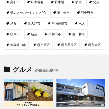
高石市
駐車場有
駐車場
駅近
閉店
酒のスーパーやまもとPR
藤井寺市
羽曳野市
洋食
泉大津市
河内長野市
求人
松原市
新店
岸和田市
富田林市
大阪狭山市
堺市西区
堺市美原区
堺市東区
グルメ
の最新記事4件