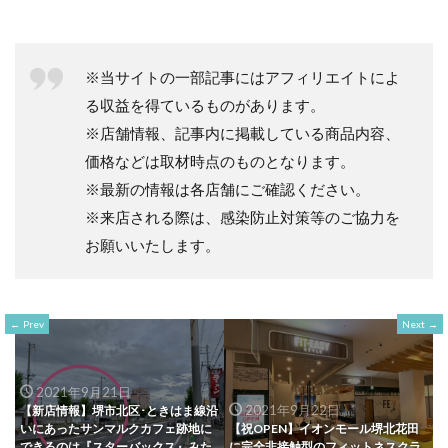
※当サイトの一部記事にはアフィリエイトによ
る収益を得ているものがあります。
※店舗情報、記事内に掲載している商品内容、
価格などは取材時点のものとなります。
※最新の情報は各店舗にご確認ください。
※来店される際は、感染防止対策等のご協力を
お願いいたします。
Prev
Next
2021年9月21日
2021年9月22日
【新店情報】堺市北区･ときはま線沿
いにあったサンマルクカフェ跡地に
【祝OPEN】イオンモール堺北花田
できるのは『スターバックス』みた
に完全非接触型のフィットネスクラ