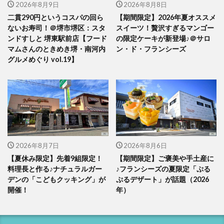
2026年8月9日
2026年8月8日
二貫290円というコスパの回ら
【期間限定】2026年夏オススメ
ないお寿司！＠堺市堺区：スタ
スイーツ！贅沢すぎるマンゴー
ンドすしと 堺東駅前店【フード
の限定ケーキが新登場♪＠サロ
マムさんのときめき堺・南河内
ン・ド・フランシーズ
グルメめぐり vol.19】
2026年8月7日
2026年8月6日
【夏休み限定】先着9組限定！
【期間限定】ご褒美や手土産に
料理長と作る♪ナチュラルガー
♪フランシーズの夏限定「ぷる
デンの「こどもクッキング」が
ぷるデザート」が話題（2026
開催！
年）