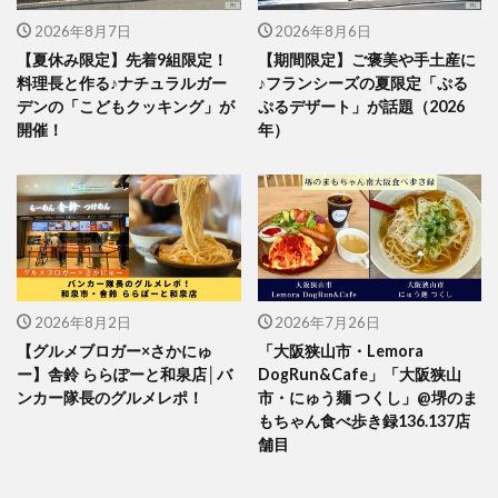
2026年8月7日
2026年8月6日
【夏休み限定】先着9組限定！
【期間限定】ご褒美や手土産に
料理長と作る♪ナチュラルガー
♪フランシーズの夏限定「ぷる
デンの「こどもクッキング」が
ぷるデザート」が話題（2026
開催！
年）
2026年8月2日
2026年7月26日
【グルメブロガー×さかにゅ
「大阪狭山市・Lemora
ー】舎鈴 ららぽーと和泉店│バ
DogRun&Cafe」「大阪狭山
ンカー隊長のグルメレポ！
市・にゅう麺 つくし」@堺のま
もちゃん食べ歩き録136.137店
舗目