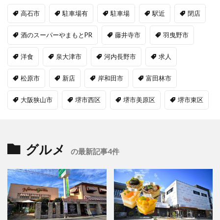
高石市
駐車場有
駐車場
駅近
閉店
酒のスーパーやまもとPR
藤井寺市
羽曳野市
洋食
泉大津市
河内長野市
求人
松原市
新店
岸和田市
富田林市
大阪狭山市
堺市西区
堺市美原区
堺市東区
グルメ
の最新記事4件