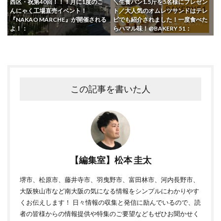
西区・祝第40回！！！月に1度のこ
＼生食パン1.5斤を5名様にプレゼン
んにゃく工場直売イベント！
ト／大人気のオムレツサンドはテレ
『NAKAO MARCHE』が開催される
ビでも紹介されました！一度食べた
よ！：
らハマル味！@BAKERY 51：
この記事を書いた人
【編集室】松本 圭太
堺市、松原市、藤井寺市、羽曳野市、富田林市、河内長野市、
大阪狭山市など南大阪の気になる情報をシンプルにわかりやす
くお伝えします！ 日々情報の収集と発信に励んでいるので、読
者の皆様からの情報提供や特集のご要望などもぜひお聞かせく