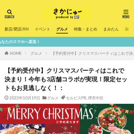
新店/閉店/RN
イベント
グルメ
特集・まとめ
まみたん
暮ら
直送！
HOME
グルメ
【予約受付中】クリスマスパーティはこれで決
【予約受付中】クリスマスパーティはこれで
決まり！今年も3店舗コラボが実現！限定セッ
トもお見逃しなく！：
2022年10月19日
グルメ
セルビスPR
,
堺市中区