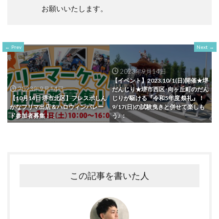
お願いいたします。
Prev
Next
2023年9月14日
【イベント】2023.10/1(日)開催★堺
2023年9月14日
だんじり★堺市西区･向ヶ丘町のだん
【10月14日 堺市北区】フレスポしん
じりが駆ける『令和5年度 祭礼』！
かなフリマ出店＆ハロウィンパレー
9/17(日)の試験曳きと併せて楽しも
ド参加者募集！：
う♪：
この記事を書いた人