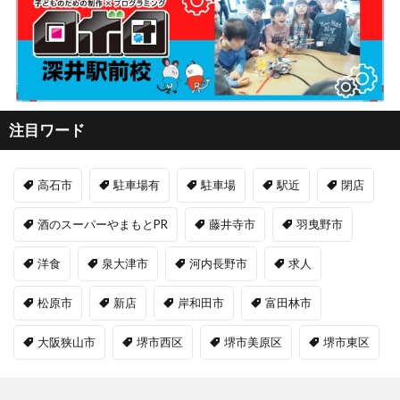
注目ワード
高石市
駐車場有
駐車場
駅近
閉店
酒のスーパーやまもとPR
藤井寺市
羽曳野市
洋食
泉大津市
河内長野市
求人
松原市
新店
岸和田市
富田林市
大阪狭山市
堺市西区
堺市美原区
堺市東区