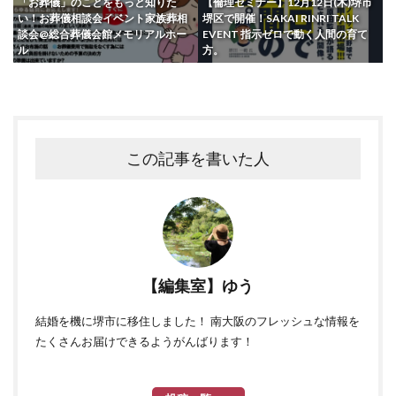
「お葬儀」のことをもっと知りた
【倫理セミナー】12月12日(木)堺市
い！お葬儀相談会イベント家族葬相
堺区で開催！SAKAI RINRI TALK
談会@総合葬儀会館メモリアルホー
EVENT 指示ゼロで動く人間の育て
ル
方。
この記事を書いた人
【編集室】ゆう
結婚を機に堺市に移住しました！ 南大阪のフレッシュな情報を
たくさんお届けできるようがんばります！