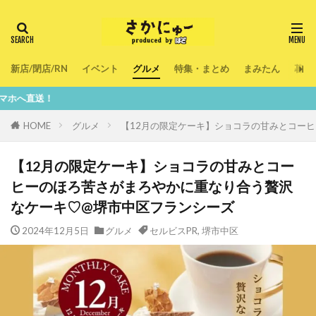
新店/閉店/RN
イベント
グルメ
特集・まとめ
まみたん
暮ら
鮮
HOME
グルメ
【12月の限定ケーキ】ショコラの甘みとコー
【12月の限定ケーキ】ショコラの甘みとコー
ヒーのほろ苦さがまろやかに重なり合う贅沢
なケーキ♡@堺市中区フランシーズ
2024年12月5日
グルメ
セルビスPR
,
堺市中区