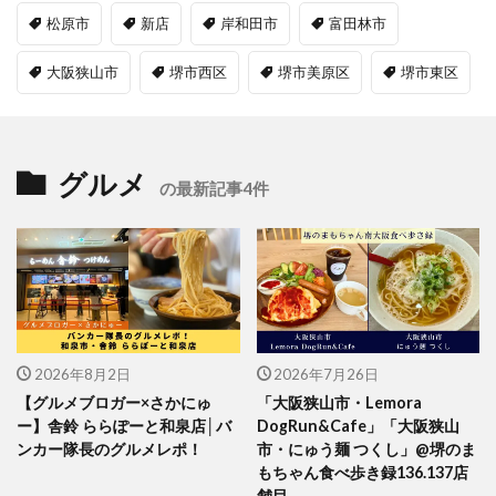
松原市
新店
岸和田市
富田林市
大阪狭山市
堺市西区
堺市美原区
堺市東区
グルメ
の最新記事4件
2026年8月2日
2026年7月26日
【グルメブロガー×さかにゅ
「大阪狭山市・Lemora
ー】舎鈴 ららぽーと和泉店│バ
DogRun&Cafe」「大阪狭山
ンカー隊長のグルメレポ！
市・にゅう麺 つくし」@堺のま
もちゃん食べ歩き録136.137店
舗目