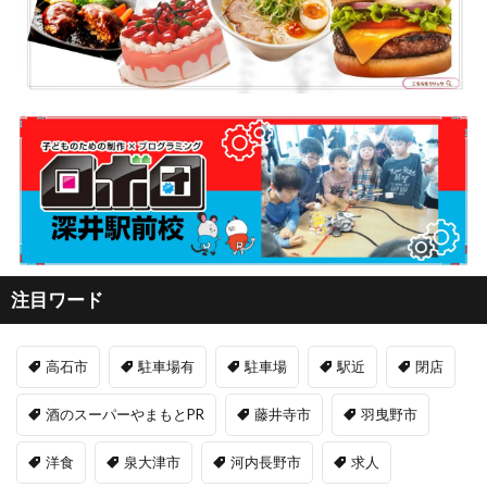
注目ワード
高石市
駐車場有
駐車場
駅近
閉店
酒のスーパーやまもとPR
藤井寺市
羽曳野市
洋食
泉大津市
河内長野市
求人